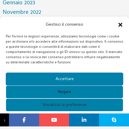
Gennaio 2023
Novembre 2022
Aprile 2022
Gestisci il consenso
Marzo 2022
Per fornire le migliori esperienze, utilizziamo tecnologie come i cookie
Dicembre 2021
per archiviare e/o accedere alle informazioni sul dispositivo. Il consenso
a queste tecnologie ci consentirà di elaborare dati come il
Ottobre 2021
comportamento di navigazione o gli ID univoci su questo sito. Il mancato
consenso o la revoca del consenso potrebbero influire negativamente
Luglio 2021
su determinate caratteristiche e funzioni.
Categorie
Accettare
NOTIZIA
Negare
Visualizza le preferenze
Copyright © 2021 Guangzhou Xunqi Glasses Co. Tutti i diritti
{titolo}
↓
riservati.