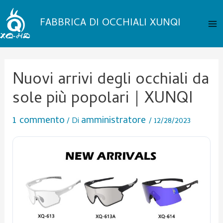
Vai
Posta
Me
al
navigazione
FABBRICA DI OCCHIALI XUNQI
pri
contenuto
Nuovi arrivi degli occhiali da
sole più popolari｜XUNQI
1 commento
amministratore
/ Di
/
12/28/2023