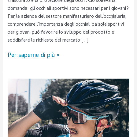
trascurato è la protezione degli occhi. Ciò solleva la
domanda: gli occhiali sportivi sono necessari per i giovani?
Per le aziende del settore manifatturiero dell'occhialeria,
comprendere l'importanza degli occhiali da sole sportivi
per giovani può favorire lo sviluppo del prodotto e
soddisfare le richieste del mercato […]
Per saperne di più »
I
migliori
occhiali
da
ciclismo:
come
scegliere