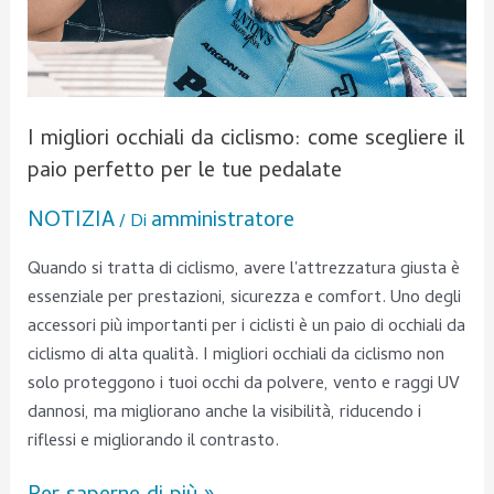
il
paio
perfetto
per
le
I migliori occhiali da ciclismo: come scegliere il
tue
paio perfetto per le tue pedalate
pedalate
NOTIZIA
amministratore
/ Di
Quando si tratta di ciclismo, avere l'attrezzatura giusta è
essenziale per prestazioni, sicurezza e comfort. Uno degli
accessori più importanti per i ciclisti è un paio di occhiali da
ciclismo di alta qualità. I migliori occhiali da ciclismo non
solo proteggono i tuoi occhi da polvere, vento e raggi UV
dannosi, ma migliorano anche la visibilità, riducendo i
riflessi e migliorando il contrasto.