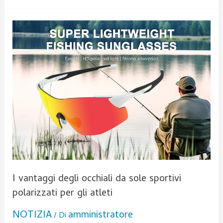
I
vantaggi
degli
occhiali
da
sole
sportivi
polarizzati
per
gli
atleti
I vantaggi degli occhiali da sole sportivi
polarizzati per gli atleti
NOTIZIA
amministratore
/ Di