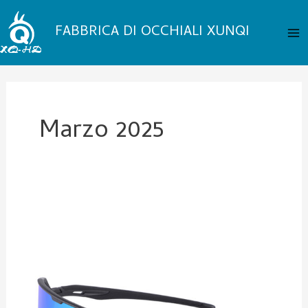
Vai
Me
al
FABBRICA DI OCCHIALI XUNQI
pri
contenuto
Marzo 2025
Occhiali
sportivi
per
giovani:
sono
necessari?