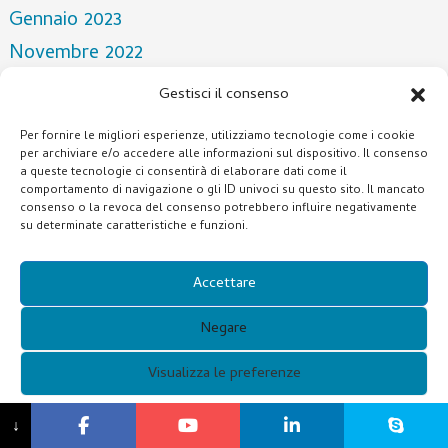
Gennaio 2023
Novembre 2022
Aprile 2022
Gestisci il consenso
Marzo 2022
Per fornire le migliori esperienze, utilizziamo tecnologie come i cookie
Dicembre 2021
per archiviare e/o accedere alle informazioni sul dispositivo. Il consenso
a queste tecnologie ci consentirà di elaborare dati come il
Ottobre 2021
comportamento di navigazione o gli ID univoci su questo sito. Il mancato
consenso o la revoca del consenso potrebbero influire negativamente
Luglio 2021
su determinate caratteristiche e funzioni.
Categorie
Accettare
NOTIZIA
Negare
Visualizza le preferenze
Copyright © 2021 Guangzhou Xunqi Glasses Co. Tutti i diritti
{titolo}
↓
riservati.