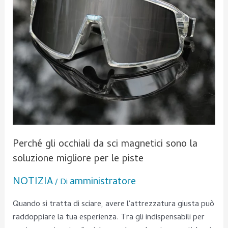
sono
la
soluzione
migliore
per
le
piste
Perché gli occhiali da sci magnetici sono la
soluzione migliore per le piste
NOTIZIA
amministratore
/ Di
Quando si tratta di sciare, avere l'attrezzatura giusta può
raddoppiare la tua esperienza. Tra gli indispensabili per