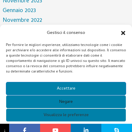
Novembre 2023
Gennaio 2023
Novembre 2022
Aprile 2022
Gestisci il consenso
Marzo 2022
Per fornire le migliori esperienze, utilizziamo tecnologie come i cookie
Dicembre 2021
per archiviare e/o accedere alle informazioni sul dispositivo. Il consenso
a queste tecnologie ci consentirà di elaborare dati come il
Ottobre 2021
comportamento di navigazione o gli ID univoci su questo sito. Il mancato
consenso o la revoca del consenso potrebbero influire negativamente
Luglio 2021
su determinate caratteristiche e funzioni.
Categorie
Accettare
NOTIZIA
Negare
Visualizza le preferenze
Copyright © 2021 Guangzhou Xunqi Glasses Co. Tutti i diritti
{titolo}
↓
riservati.