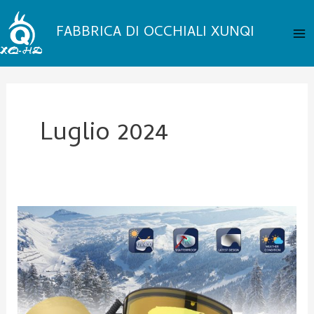
Vai
Me
al
FABBRICA DI OCCHIALI XUNQI
pri
contenuto
Luglio 2024
Una
guida
per
pulire
e
conservare