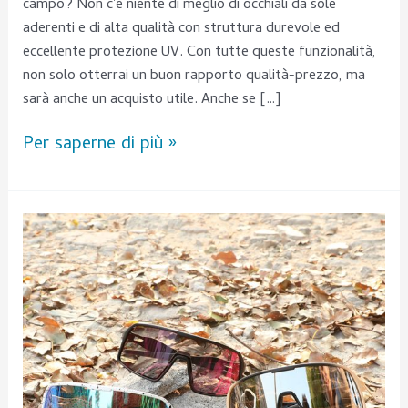
campo? Non c'è niente di meglio di occhiali da sole
aderenti e di alta qualità con struttura durevole ed
eccellente protezione UV. Con tutte queste funzionalità,
non solo otterrai un buon rapporto qualità-prezzo, ma
sarà anche un acquisto utile. Anche se […]
Per saperne di più »
Scopri
i
vantaggi
degli
occhiali
da
sole
da