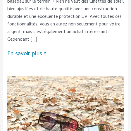
baseball sur le terrain ? Rien ne vaut des lunettes de soleil
bien ajustées et de haute qualité avec une construction
durable et une excellente protection UV. Avec toutes ces
fonctionnalités, vous en aurez non seulement pour votre
argent, mais c’est également un achat intéressant.
Cependant […]
En savoir plus »
Découvrez
les
avantages
des
lunettes
de
soleil