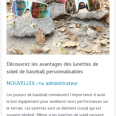
de
baseball
personnalisables
Découvrez les avantages des lunettes de
soleil de baseball personnalisables
NOUVELLES
administrateur
/ Par
Les joueurs de baseball connaissent l’importance d’avoir
le bon équipement pour améliorer leurs performances sur
le terrain. Les lunettes sont un élément crucial qui est
souvent négligé. Même si les lunettes de soleil peuvent