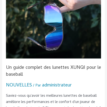
pour
le
baseball
Un guide complet des lunettes XUNQI pour le
baseball
NOUVELLES
administrateur
/ Par
Saviez-vous qu'avoir les meilleures lunettes de baseball
améliore les performances et le confort d'un joueur de