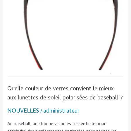
mieux
aux
lunettes
de
soleil
polarisées
de
baseball ?
Quelle couleur de verres convient le mieux
aux lunettes de soleil polarisées de baseball ?
NOUVELLES
administrateur
/
Au baseball, une bonne vision est essentielle pour