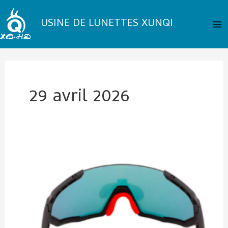
Aller
Me
au
USINE DE LUNETTES XUNQI
pri
contenu
29 avril 2026
Quelle
couleur
de
verres
convient
le