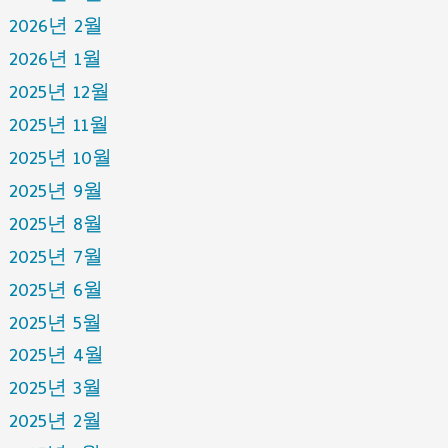
2026년 2월
2026년 1월
2025년 12월
2025년 11월
2025년 10월
2025년 9월
2025년 8월
2025년 7월
2025년 6월
2025년 5월
2025년 4월
2025년 3월
2025년 2월