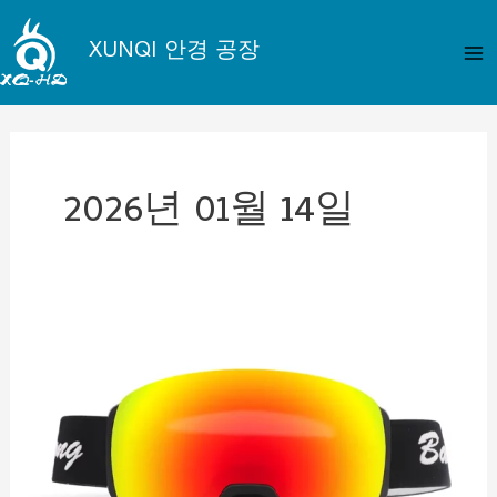
콘
메
텐
XUNQI 안경 공장
인
츠
로
메
건
뉴
너
뛰
2026년 01월 14일
기
자
기
스
키
고
글