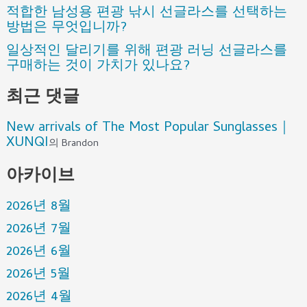
적합한 남성용 편광 낚시 선글라스를 선택하는
방법은 무엇입니까?
일상적인 달리기를 위해 편광 러닝 선글라스를
구매하는 것이 가치가 있나요?
최근 댓글
New arrivals of The Most Popular Sunglasses｜
XUNQI
의
Brandon
아카이브
2026년 8월
2026년 7월
2026년 6월
2026년 5월
2026년 4월