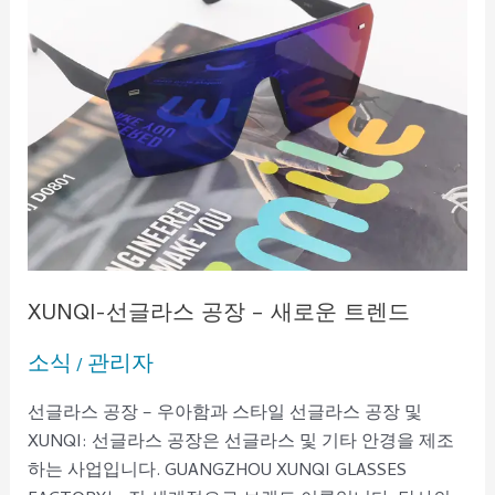
장
–
새
로
운
트
렌
드
XUNQI-선글라스 공장 – 새로운 트렌드
소식
관리자
/
선글라스 공장 – 우아함과 스타일 선글라스 공장 및
XUNQI: 선글라스 공장은 선글라스 및 기타 안경을 제조
하는 사업입니다. GUANGZHOU XUNQI GLASSES