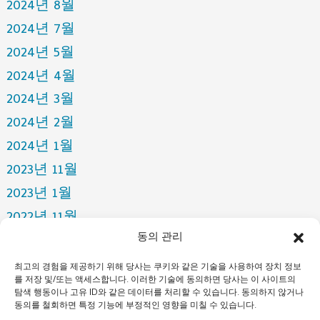
2024년 8월
2024년 7월
2024년 5월
2024년 4월
2024년 3월
2024년 2월
2024년 1월
2023년 11월
2023년 1월
2022년 11월
동의 관리
2022년 4월
2022년 3월
최고의 경험을 제공하기 위해 당사는 쿠키와 같은 기술을 사용하여 장치 정보
를 저장 및/또는 액세스합니다. 이러한 기술에 동의하면 당사는 이 사이트의
2021년 12월
탐색 행동이나 고유 ID와 같은 데이터를 처리할 수 있습니다. 동의하지 않거나
동의를 철회하면 특정 기능에 부정적인 영향을 미칠 수 있습니다.
2021년 10월