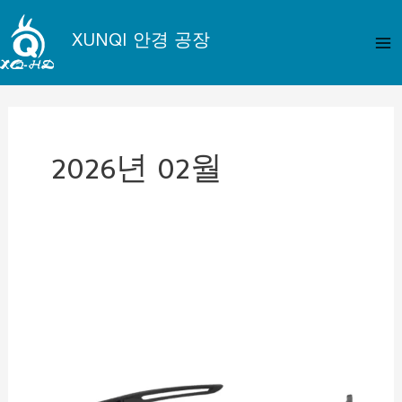
콘
메
텐
XUNQI 안경 공장
인
츠
로
메
건
뉴
너
뛰
2026년 02월
기
산
악
자
전
거
선