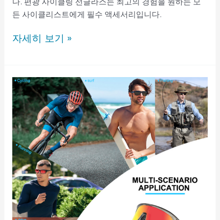
이
다. 편광 사이클링 선글라스는 최고의 경험을 원하는 모
유
든 사이클리스트에게 필수 액세서리입니다.
자세히 보기 »
스
포
츠
사
이
클
링
안
경
은
어