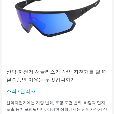
글
라
스
가
산
악
자
전
거
를
탈
산악 자전거 선글라스가 산악 자전거를 탈 때
때
필수품인 이유는 무엇입니까?
필
수
소식
관리자
/
품
인
산악자전거에는 지형 변화, 조명 조건 변화, 바람과 먼지
이
노출 등이 포함됩니다. 이러한 상황에서는 산악자전거 선