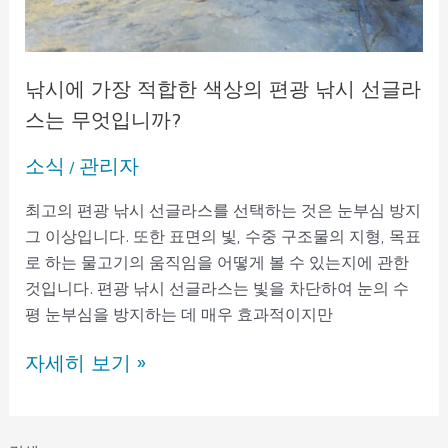
낚
시
선
글
낚시에 가장 적합한 색상의 편광 낚시 선글라
라
스는 무엇입니까?
스
는
소식
관리자
/
무
엇
최고의 편광 낚시 선글라스를 선택하는 것은 눈부심 방지
입
그 이상입니다. 또한 표면의 빛, 수중 구조물의 지형, 목표
니
로 하는 물고기의 움직임을 어떻게 볼 수 있는지에 관한
까?
것입니다. 편광 낚시 선글라스는 빛을 차단하여 눈의 수
평 눈부심을 방지하는 데 매우 효과적이지만
자세히 보기 »