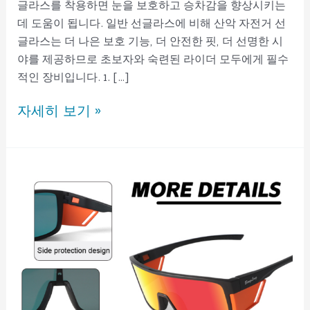
유
글라스를 착용하면 눈을 보호하고 승차감을 향상시키는
는
데 도움이 됩니다. 일반 선글라스에 비해 산악 자전거 선
무
글라스는 더 나은 보호 기능, 더 안전한 핏, 더 선명한 시
엇
야를 제공하므로 초보자와 숙련된 라이더 모두에게 필수
입
적인 장비입니다. 1. […]
니
자세히 보기 »
까?
편
광
사
이
클
링
선
글