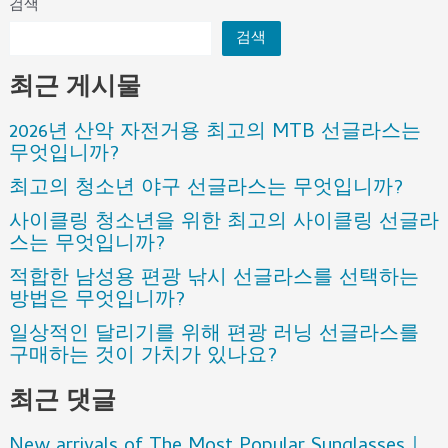
검색
검색
최근 게시물
2026년 산악 자전거용 최고의 MTB 선글라스는
무엇입니까?
최고의 청소년 야구 선글라스는 무엇입니까?
사이클링 청소년을 위한 최고의 사이클링 선글라
스는 무엇입니까?
적합한 남성용 편광 낚시 선글라스를 선택하는
방법은 무엇입니까?
일상적인 달리기를 위해 편광 러닝 선글라스를
구매하는 것이 가치가 있나요?
최근 댓글
New arrivals of The Most Popular Sunglasses｜