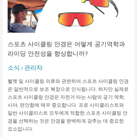
떻
게
공
기
역
학
스포츠 사이클링 안경은 어떻게 공기역학과
과
라이딩 안전성을 향상합니까?
라
이
소식
관리자
/
딩
안
헬멧 및 사이클링 의류와 관련하여 스포츠 사이클링 안경
전
은 일반적으로 보조 복장으로 인식됩니다. 하지만 실제로
성
스포츠 사이클링 안경은 자전거 타는 사람의 공기 역학,
을
시야, 편안함에 매우 중요합니다. 프로 사이클리스트와
향
일반 사이클리스트 모두에게 적합한 스포츠 사이클링 안
상
경을 선택하는 것은 안경을 완벽하게 갖추는 데 중요한
합
요소입니다.