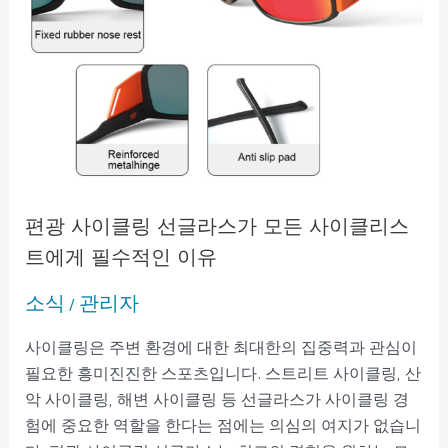
라
스
가
모
든
사
이
클
리
편광 사이클링 선글라스가 모든 사이클리스
스
트에게 필수적인 이유
트
에
소식
관리자
/
게
필
사이클링은 주변 환경에 대한 최대한의 집중력과 관심이
수
필요한 흥미진진한 스포츠입니다. 스트리트 사이클링, 산
적
악 사이클링, 해변 사이클링 등 선글라스가 사이클링 경
인
험에 중요한 역할을 한다는 점에는 의심의 여지가 없습니