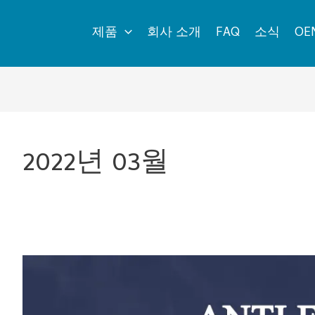
제품
회사 소개
FAQ
소식
OE
2022년 03월
김
서
림