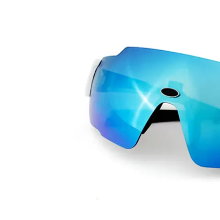
용
의
이
점