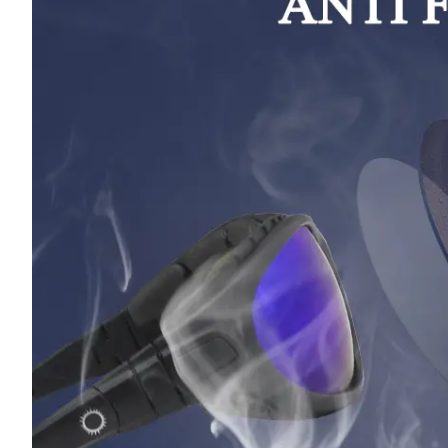
방
지
보
안
경
의
장
점
-
가
장
멋
진
보
안
경
을
구