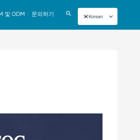
검
M 및 ODM
문의하기
Korean
색
English
Italian
French
Japanese
Norwegian
Spanish
Portuguese
Russian
German
Turkish
Polish