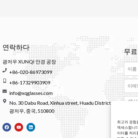
연락하다
무료
광저우 XUNQI 안경 공장
이
+86-020-86973099
름
+86-17329903909
이
메
info@xqglasses.com
일
메
No. 30 Dabu Road, Xinhua street, Huadu District,
시
광저우, 중국, 510800
지
최고의 경험을
페
유
링
액세스합니다.
이
튜
크
Altern
스
브
드
이터를 처리
북
인