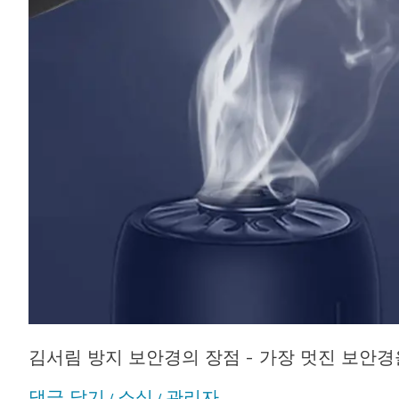
입
하
세
요
김서림 방지 보안경의 장점 - 가장 멋진 보안