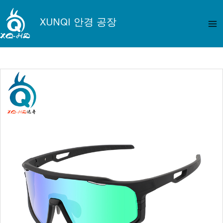
콘
메
텐
XUNQI 안경 공장
인
츠
로
메
건
뉴
너
뛰
기