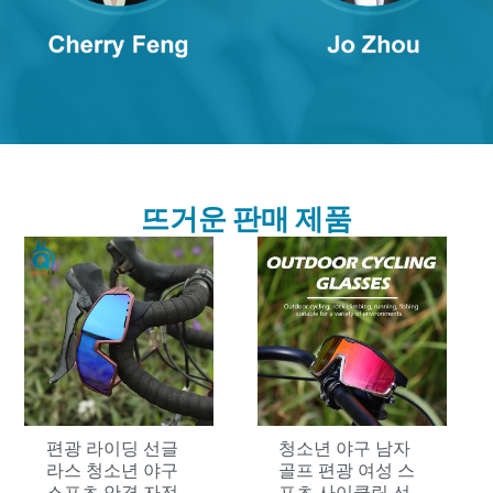
뜨거운 판매 제품
편광 라이딩 선글
청소년 야구 남자
라스 청소년 야구
골프 편광 여성 스