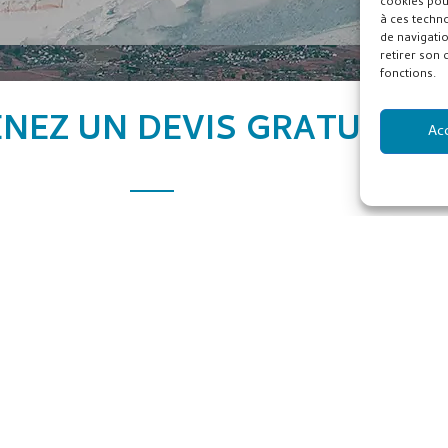
cookies pou
à ces techn
de navigatio
retirer son 
fonctions.
NEZ UN DEVIS GRATUIT
Ac
E-
mail
Pays