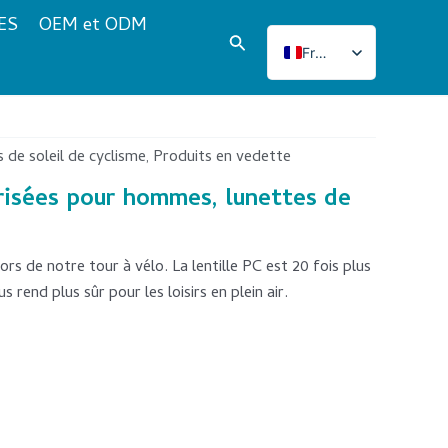
ES
OEM et ODM
Rechercher
French
English
Italian
Japanese
 de soleil de cyclisme
Produits en vedette
,
Korean
risées pour hommes, lunettes de
Norwegian
Spanish
rs de notre tour à vélo. La lentille PC est 20 fois plus
Portuguese
s rend plus sûr pour les loisirs en plein air.
Russian
German
Turkish
Polish