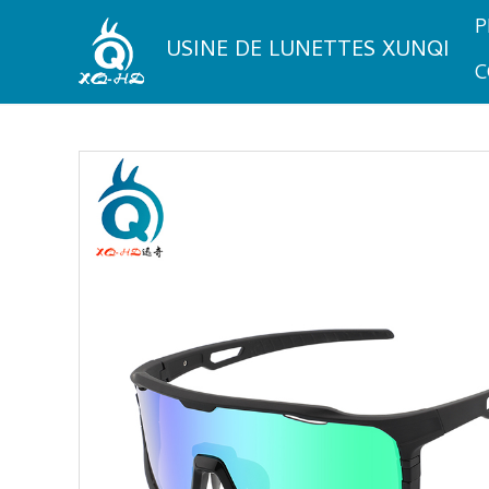
Aller
P
au
USINE DE LUNETTES XUNQI
contenu
C