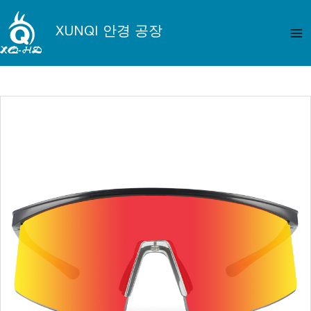
콘
메
텐
XUNQI 안경 공장
인
츠
로
메
건
뉴
너
뛰
기