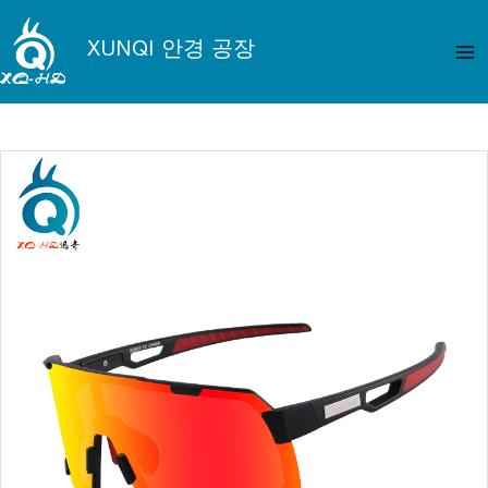
콘
메
텐
XUNQI 안경 공장
인
츠
로
메
건
뉴
너
뛰
기