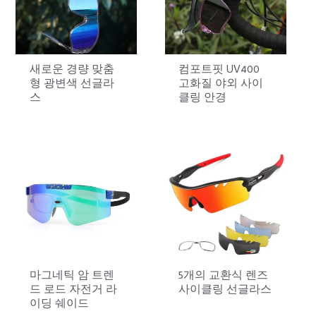
새로운 경량 맞춤
컴포트핏 UV400
형 광변색 선글라
고화질 야외 사이
스
클링 안경
마그네틱 암 트렌
5개의 교환식 렌즈
드 로드 자전거 라
사이클링 선글라스
이딩 쉐이드