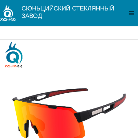
Перейти
Гл
СЮНЬЦИЙСКИЙ СТЕКЛЯННЫЙ
к
ЗАВОД
ме
содержимому