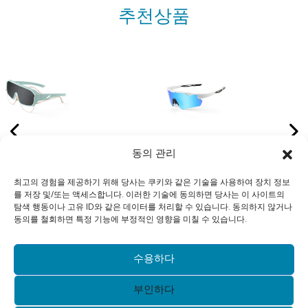
추천상품
외
맞춤형 핏, 향상된 편안함
사이클링 및 야외 
동의 관리
임
및 야외 렌즈 맞춤화를 위
위한 경량 디자인과
최고의 경험을 제공하기 위해 당사는 쿠키와 같은 기술을 사용하여 장치 정보
갖
한 조절 가능한 템플이 있
형 렌즈 솔루션을 갖
를 저장 및/또는 액세스합니다. 이러한 기술에 동의하면 당사는 이 사이트의
선
는 퍼포먼스 스포츠 선글
련된 무테 사이클링
탐색 행동이나 고유 ID와 같은 데이터를 처리할 수 있습니다. 동의하지 않거나
동의를 철회하면 특정 기능에 부정적인 영향을 미칠 수 있습니다.
라스 - XQ681A
라스
수용하다
부인하다