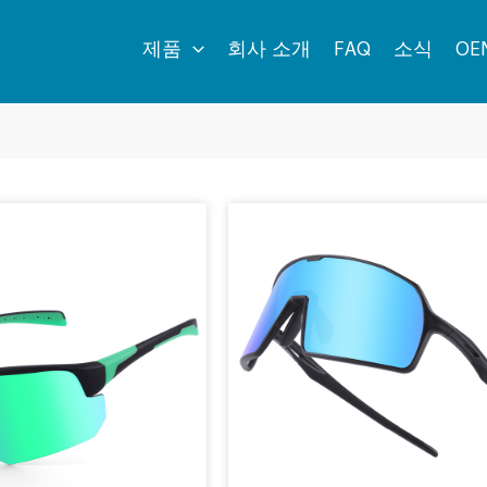
제품
회사 소개
FAQ
소식
OE
페
페
페
페
페
이
이
이
이
이
지
지
지
지
지