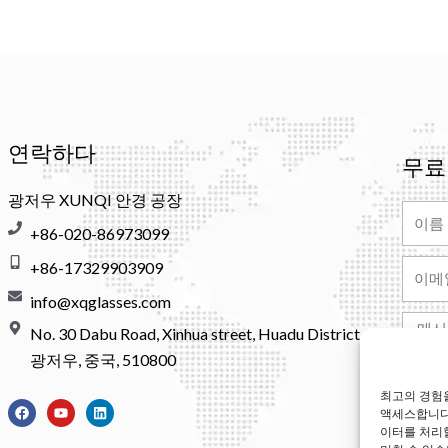
연락하다
무료
광저우 XUNQI 안경 공장
이
+86-020-86973099
름
+86-17329903909
이
메
info@xqglasses.com
일
메
No. 30 Dabu Road, Xinhua street, Huadu District,
시
광저우, 중국, 510800
지
최고의 경험을
페
유
링
액세스합니다.
이
튜
크
Altern
스
브
드
이터를 처리
북
인