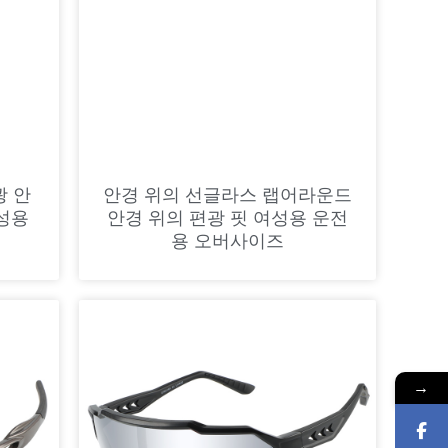
광 안
안경 위의 선글라스 랩어라운드
성용
안경 위의 편광 핏 여성용 운전
용 오버사이즈
→