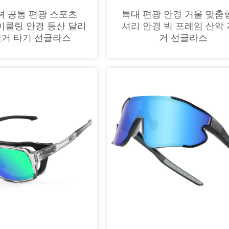
녀 공통 편광 스포츠
특대 편광 안경 거울 맞춤
사이클링 안경 등산 달리
셔리 안경 빅 프레임 산악
전거 타기 선글라스
거 선글라스