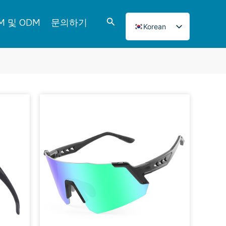
검
M 및 ODM
문의하기
Korean
색
English
Italian
French
Japanese
Norwegian
Spanish
Portuguese
Russian
German
Turkish
Polish