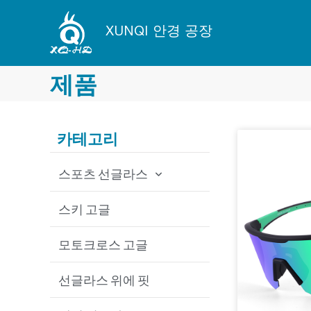
콘
텐
XUNQI 안경 공장
츠
로
건
제품
너
뛰
기
카테고리
스포츠 선글라스
사이클링 선글라스
스키 고글
낚시 선글라스
모토크로스 고글
야구 선글라스
선글라스 위에 핏
MTB 선글라스