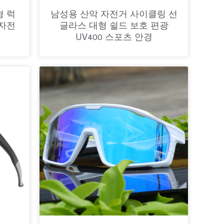
형 럭
남성용 산악 자전거 사이클링 선
 자전
글라스 대형 쉴드 보호 편광
UV400 스포츠 안경