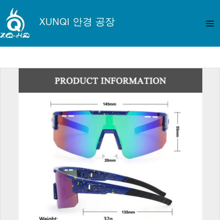
콘
메
텐
XUNQI 안경 공장
인
츠
로
메
건
뉴
너
뛰
기