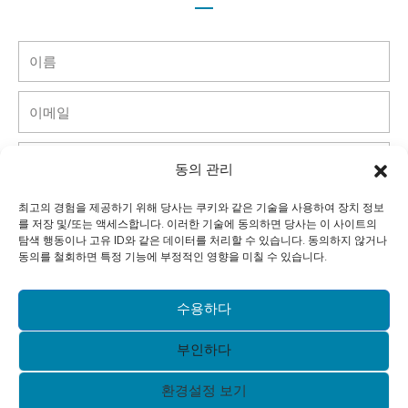
이
름
이
메
일
핸
동의 관리
드
폰
국
최고의 경험을 제공하기 위해 당사는 쿠키와 같은 기술을 사용하여 장치 정보
를 저장 및/또는 액세스합니다. 이러한 기술에 동의하면 당사는 이 사이트의
가
탐색 행동이나 고유 ID와 같은 데이터를 처리할 수 있습니다. 동의하지 않거나
회
동의를 철회하면 특정 기능에 부정적인 영향을 미칠 수 있습니다.
사
메
수용하다
시
부인하다
지
제출하다
환경설정 보기
Alternative: