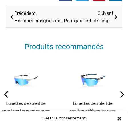
Précédent
Suiva
Précédent
Suivant
Meilleurs masques de ski de 2025 : un guide complet pour les amateurs de ski
Pourquoi est-il si important de choisir les bons masques de ski pour femme ?
Produits recommandés
 de
Lunettes de soleil de
Lunettes de sol
 avec
cyclisme élégantes sans
sport sans montu
Gérer le consentement
 pour
monture avec un design
de gamme avec
léger et des solutions de
aérodynamiqu