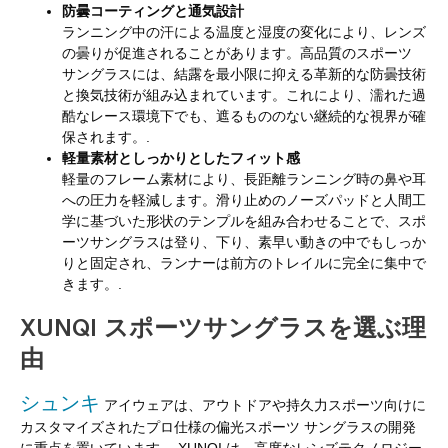
防曇コーティングと通気設計
ランニング中の汗による温度と湿度の変化により、レンズ
の曇りが促進されることがあります。高品質のスポーツ
サングラスには、結露を最小限に抑える革新的な防曇技術
と換気技術が組み込まれています。これにより、濡れた過
酷なレース環境下でも、遮るもののない継続的な視界が確
保されます。.
軽量素材としっかりとしたフィット感
軽量のフレーム素材により、長距離ランニング時の鼻や耳
への圧力を軽減します。滑り止めのノーズパッドと人間工
学に基づいた形状のテンプルを組み合わせることで、スポ
ーツサングラスは登り、下り、素早い動きの中でもしっか
りと固定され、ランナーは前方のトレイルに完全に集中で
きます。.
XUNQI スポーツサングラスを選ぶ理
由
シュンキ
アイウェアは、アウトドアや持久力スポーツ向けに
カスタマイズされたプロ仕様の偏光スポーツ サングラスの開発
に重点を置いています。 XUNQI は、高度なレンズテクノロジー