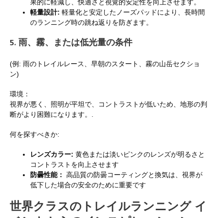
果的に軽減し、快適さと視覚的安定性を向上させます。
軽量設計:
軽量化と安定したノーズパッドにより、長時間
のランニング時の跳ね返りを防ぎます。
5. 雨、霧、または低光量の条件
(例: 雨のトレイルレース、早朝のスタート、霧の山岳セクショ
ン)
環境：
視界が悪く、照明が平坦で、コントラストが低いため、地形の判
断がより困難になります。.
何を探すべきか:
レンズカラー:
黄色または淡いピンクのレンズが明るさと
コントラストを向上させます
防曇性能：
高品質の防曇コーティングと換気は、視界が
低下した場合の安全のために重要です
世界クラスのトレイルランニング イ