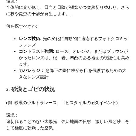
環境：
全体的に光が低く、日向と日陰が頻繁かつ突然切り替わり、さら
に枝や昆虫の干渉が発生します。.
何を探すべきか:
レンズ技術:
光の変化に自動的に適応するフォトクロミッ
クレンズ
コントラスト強調:
ローズ、オレンジ、またはブラウンが
かったレンズは、根、岩、凹凸のある地面の視認性を高め
ます。
カバレッジ：
急降下の際に枝から目を保護するための大
きなレンズ設計
3. 砂漠とゴビの状況
(例: 砂漠のウルトラレース、ゴビスタイルの耐久イベント)
環境：
途切れることのない太陽光、強い地面の反射、激しい風と砂、そ
して極度に乾燥した空気。.