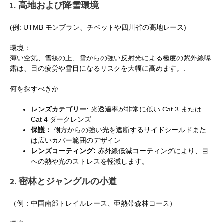
1. 高地および降雪環境
(例: UTMB モンブラン、チベットや四川省の高地レース)
環境：
薄い空気、雪線の上、雪からの強い反射光による極度の紫外線曝
露は、目の疲労や雪目になるリスクを大幅に高めます。.
何を探すべきか:
レンズカテゴリー:
光透過率が非常に低い Cat 3 または
Cat 4 ダークレンズ
保護：
側方からの強い光を遮断するサイドシールドまた
は広いカバー範囲のデザイン
レンズコーティング:
赤外線低減コーティングにより、目
への熱や光のストレスを軽減します。
2. 密林とジャングルの小道
（例：中国南部トレイルレース、亜熱帯森林コース）