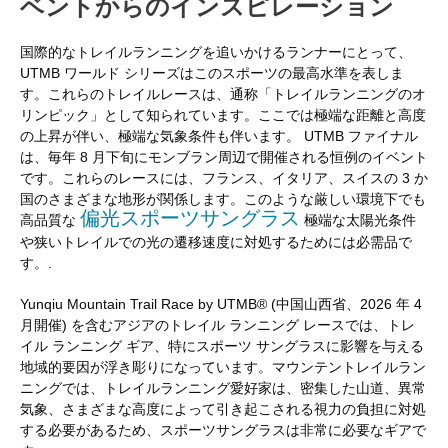
ベントからのインスピレーション
国際的なトレイルランニングを追いかけるランナーにとって、
UTMB ワールド シリーズはこのスポーツの最高水準を表しま
す。これらのトレイルレースは、通称「トレイルランニングのオ
リンピック」として知られています。ここでは極端な距離と高度
の上昇が伴い、極端な気象条件も伴います。 UTMB ファイナル
は、毎年 8 月下旬にモンブラン周辺で開催される恒例のイベント
です。これらのレースには、フランス、イタリア、スイスの 3 か
国のさまざまな地形が関係します。このような厳しい環境下でも
偏光スポーツサングラス
高品質な
極端な太陽光条件
や狭いトレイルでの光の遷移速度に対処するためには必需品で
す。.
Yunqiu Mountain Trail Race by UTMB® (中国山西省、2026 年 4
月開催) を含むアジアのトレイル ランニング レースでは、トレ
イル ランニング ギア、特にスポーツ サングラスに影響を与える
地域的要因が浮き彫りになっています。マウンテントレイルラン
ニングでは、トレイルランニング愛好家は、密集した山道、異常
気象、さまざまな高度によって引き起こされる視力の負担に対処
する必要があるため、スポーツサングラスは非常に必要なギアで