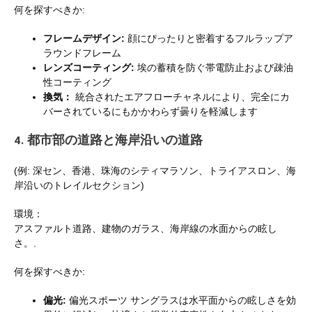
何を探すべきか:
フレームデザイン:
顔にぴったりと密着するフルラップア
ラウンドフレーム
レンズコーティング:
埃の蓄積を防ぐ帯電防止および疎油
性コーティング
換気：
統合されたエアフローチャネルにより、完全にカ
バーされているにもかかわらず曇りを軽減します
4. 都市部の道路と海岸沿いの道路
(例: 深セン、香港、珠海のシティマラソン、トライアスロン、海
岸沿いのトレイルセクション)
環境：
アスファルト道路、建物のガラス、海岸線の水面からの眩し
さ。.
何を探すべきか:
偏光:
偏光スポーツ サングラスは水平面からの眩しさを効