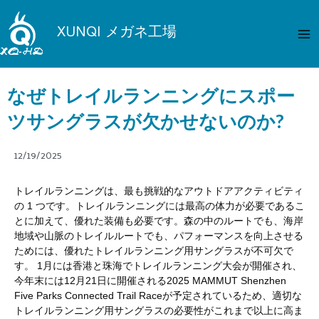
内
メ
容
XUNQI メガネ工場
イ
を
ス
ン
キ
なぜトレイルランニングにスポー
メ
ッ
プ
ツサングラスが欠かせないのか?
ニ
ュ
12/19/2025
ー
トレイルランニングは、最も挑戦的なアウトドアアクティビティ
の 1 つです。トレイルランニングには最高の体力が必要であるこ
とに加えて、優れた装備も必要です。森の中のルートでも、海岸
地域や山脈のトレイルルートでも、パフォーマンスを向上させる
ためには、優れたトレイルランニング用サングラスが不可欠で
す。 1月には香港と珠海でトレイルランニング大会が開催され、
今年末には12月21日に開催される2025 MAMMUT Shenzhen
Five Parks Connected Trail Raceが予定されているため、適切な
トレイルランニング用サングラスの必要性がこれまで以上に高ま