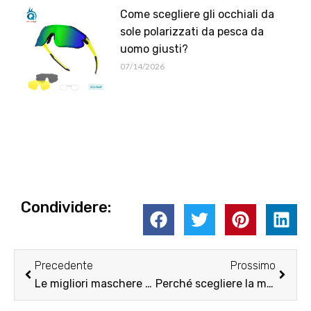
Come scegliere gli occhiali da
sole polarizzati da pesca da
uomo giusti?
07/14/2026
Condividere:
Prec
Pross
Precedente
Prossimo
Le migliori maschere da sci del 2025: una guida completa per gli appassionati di sci
Perché scegliere la maschera da sci da donna giusta è così importante?