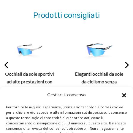
Prodotti consigliati
sportivi
Eleganti occhiali da sole
Occhiali da so
oni con
da ciclismo senza
premium 
i per
montatura con design
montatura c
Gestisci il consenso
leggero e soluzioni di
aerodinamico e
comfort
lenti personalizzate per il
di lenti ava
Per fornire le migliori esperienze, utilizziamo tecnologie come i cookie
 e
ciclismo e le attività
prestazioni 
per archiviare e/o accedere alle informazioni sul dispositivo. Il consenso
a queste tecnologie ci consentirà di elaborare dati come il
e delle
all'aperto
all'aria 
comportamento di navigazione o gli ID univoci su questo sito. Il mancato
ni -
consenso o la revoca del consenso potrebbero influire negativamente