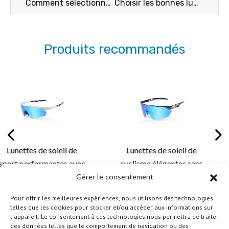
Comment sélectionner des lunettes de motocross ?
Choisir les bonnes lunettes de ski pour les porteurs de lunettes
Produits recommandés
 soleil de
Lunettes de soleil de
Lunettes
mantes avec
cyclisme élégantes sans
sport san
lables pour
monture avec un design
de gamm
Gérer le consentement
tement
léger et des solutions de
aérody
Pour offrir les meilleures expériences, nous utilisons des technologies
, un confort
verres personnalisées
solutio
telles que les cookies pour stocker et/ou accéder aux informations sur
 et une
pour le cyclisme et les
avancé
l'appareil. Le consentement à ces technologies nous permettra de traiter
des données telles que le comportement de navigation ou des