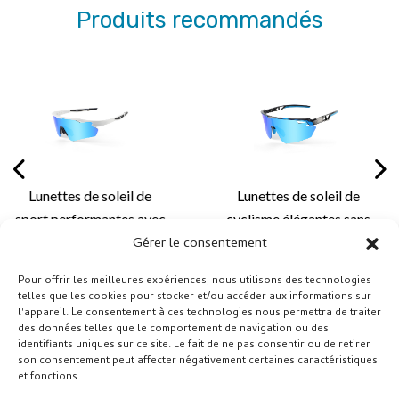
Produits recommandés
oleil de
Lunettes de soleil de
Lunettes d
antes avec
cyclisme élégantes sans
sport sans 
ables pour
monture avec un design
de gamme 
Gérer le consentement
ement
léger et des solutions de
aérodyn
Pour offrir les meilleures expériences, nous utilisons des technologies
un confort
verres personnalisées
solutions
telles que les cookies pour stocker et/ou accéder aux informations sur
et une
pour le cyclisme et les
avancées
l'appareil. Le consentement à ces technologies nous permettra de traiter
des données telles que le comportement de navigation ou des
tion des
activités de plein air
performanc
identifiants uniques sur ce site. Le fait de ne pas consentir ou de retirer
ieurs -
en pl
son consentement peut affecter négativement certaines caractéristiques
et fonctions.
1A