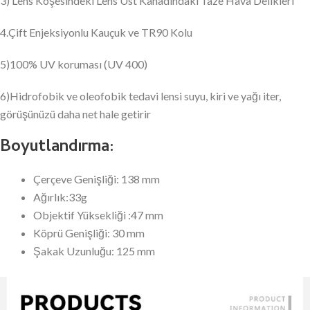
3) Lens Köşesindeki Lens Üst Kanadındaki Taze Hava Delikleri
4.Çift Enjeksiyonlu Kauçuk ve TR90 Kolu
5)100% UV koruması (UV 400)
6)Hidrofobik ve oleofobik tedavi lensi suyu, kiri ve yağı iter,
görüşünüzü daha net hale getirir
Boyutlandırma:
Çerçeve Genişliği: 138 mm
Ağırlık:33g
Objektif Yüksekliği :47 mm
Köprü Genişliği: 30 mm
Şakak Uzunluğu: 125 mm