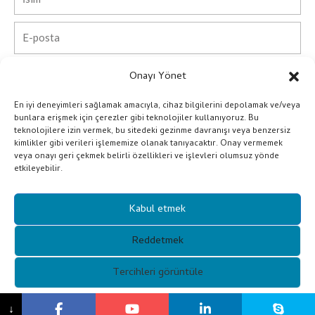
E-
posta
Telefon
Onayı Yönet
En iyi deneyimleri sağlamak amacıyla, cihaz bilgilerini depolamak ve/veya
Ülke
bunlara erişmek için çerezler gibi teknolojiler kullanıyoruz. Bu
teknolojilere izin vermek, bu sitedeki gezinme davranışı veya benzersiz
kimlikler gibi verileri işlememize olanak tanıyacaktır. Onay vermemek
Şirket
veya onayı geri çekmek belirli özellikleri ve işlevleri olumsuz yönde
etkileyebilir.
Mesaj
Kabul etmek
Göndermek
Reddetmek
Alternative:
Tercihleri ​​görüntüle
Telif Hakkı © 2021 Guangzhou Xunqi Glasses Co. Tüm Hakları
{başlık}
↓
Saklıdır.