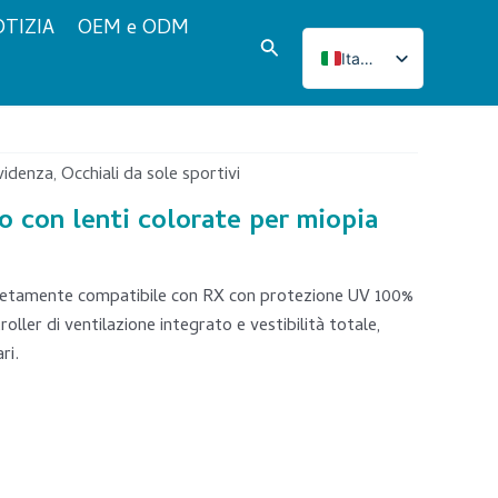
TIZIA
OEM e ODM
Cerca
Italian
English
French
Japanese
videnza
Occhiali da sole sportivi
,
Korean
mo con lenti colorate per miopia
Norwegian
Spanish
mpletamente compatibile con RX con protezione UV 100%
Portuguese
roller di ventilazione integrato e vestibilità totale,
ri.
Russian
German
Turkish
Polish