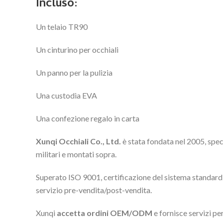
Incluso:
Un telaio TR90
Un cinturino per occhiali
Un panno per la pulizia
Una custodia EVA
Una confezione regalo in carta
Xunqi Occhiali Co., Ltd.
è stata fondata nel 2005, speci
militari e montati sopra.
Superato ISO 9001, certificazione del sistema standard 
servizio pre-vendita/post-vendita.
Xunqi
accetta ordini OEM/ODM
e fornisce servizi pe