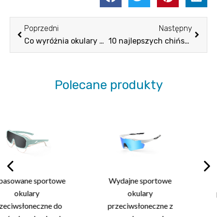
Poprzednia
Nastę
Poprzedni
Następny
Co wyróżnia okulary przeciwsłoneczne dla graczy w baseball?
10 najlepszych chińskich producentów okularów przeciwsłonecznych, których znasz w 2026 r
Polecane produkty
e
Wydajne sportowe
Stylowe okulary
okulary
przeciwsłoneczne 
przeciwsłoneczne z
oprawek o lekkie