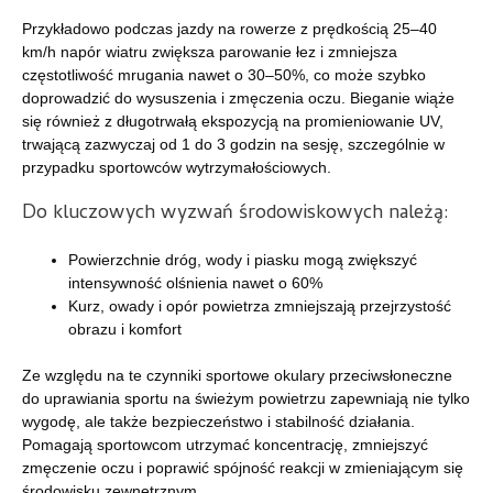
Przykładowo podczas jazdy na rowerze z prędkością 25–40
km/h napór wiatru zwiększa parowanie łez i zmniejsza
częstotliwość mrugania nawet o 30–50%, co może szybko
doprowadzić do wysuszenia i zmęczenia oczu. Bieganie wiąże
się również z długotrwałą ekspozycją na promieniowanie UV,
trwającą zazwyczaj od 1 do 3 godzin na sesję, szczególnie w
przypadku sportowców wytrzymałościowych.
Do kluczowych wyzwań środowiskowych należą:
Powierzchnie dróg, wody i piasku mogą zwiększyć
intensywność olśnienia nawet o 60%
Kurz, owady i opór powietrza zmniejszają przejrzystość
obrazu i komfort
Ze względu na te czynniki sportowe okulary przeciwsłoneczne
do uprawiania sportu na świeżym powietrzu zapewniają nie tylko
wygodę, ale także bezpieczeństwo i stabilność działania.
Pomagają sportowcom utrzymać koncentrację, zmniejszyć
zmęczenie oczu i poprawić spójność reakcji w zmieniającym się
środowisku zewnętrznym.