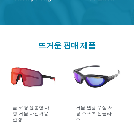
뜨거운 판매 제품
풀 코팅 원통형 대
거울 편광 수상 서
형 거울 자전거용
핑 스포츠 선글라
안경
스