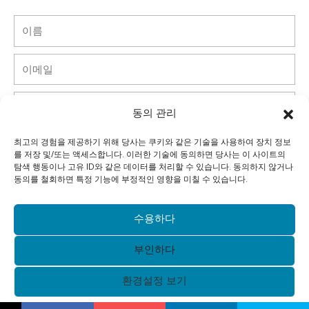
이
름
이
메
일
핸
동의 관리
드
폰
국
최고의 경험을 제공하기 위해 당사는 쿠키와 같은 기술을 사용하여 장치 정보
를 저장 및/또는 액세스합니다. 이러한 기술에 동의하면 당사는 이 사이트의
가
탐색 행동이나 고유 ID와 같은 데이터를 처리할 수 있습니다. 동의하지 않거나
회
동의를 철회하면 특정 기능에 부정적인 영향을 미칠 수 있습니다.
사
메
수용하다
시
부인하다
지
제출하다
환경설정 보기
Alternative: