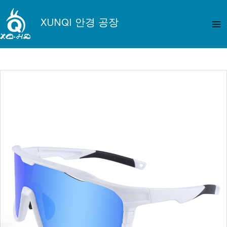
콘
메
텐
XUNQI 안경 공장
인
츠
로
메
건
뉴
너
뛰
기