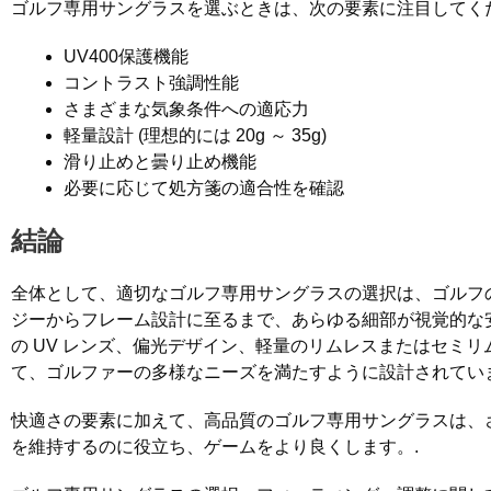
ゴルフ専用サングラスを選ぶときは、次の要素に注目してく
UV400保護機能
コントラスト強調性能
さまざまな気象条件への適応力
軽量設計 (理想的には 20g ～ 35g)
滑り止めと曇り止め機能
必要に応じて処方箋の適合性を確認
結論
全体として、適切なゴルフ専用サングラスの選択は、ゴルフ
ジーからフレーム設計に至るまで、あらゆる細部が視覚的な
の UV レンズ、偏光デザイン、軽量のリムレスまたはセミ
て、ゴルファーの多様なニーズを満たすように設計されていま
快適さの要素に加えて、高品質のゴルフ専用サングラスは、
を維持するのに役立ち、ゲームをより良くします。.