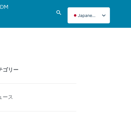
DM
検
Japanese
索
English
Italian
French
Korean
Norwegian
テゴリー
Spanish
Portuguese
Russian
ュース
German
Turkish
Polish