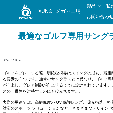
内
製品
私
容
XUNQI メガネ工場
を
お問い合わ
ス
キ
最適なゴルフ専用サング
ッ
プ
07/06/2026
ゴルフをプレーする際、明確な視界はスイングの成功、飛距
る要素の 1 つです。通常のサングラスとは異なり、ゴルフ
が向上し、グレア制御が向上するように設計されています。
スの一貫性を維持するのにも役立ちます。.
実際の用途では、高解像度の UV 保護レンズ、偏光構造、
対応のスポーツ ソリューションなど、さまざまなデザイン 