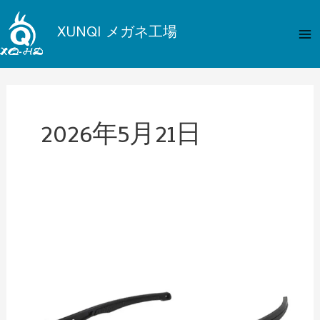
内
メ
容
XUNQI メガネ工場
イ
を
ス
ン
キ
メ
ッ
プ
2026年5月21日
ニ
ュ
ー
野
球
選
手
用
の