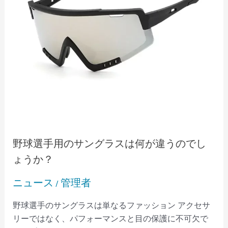
サ
ン
グ
ラ
ス
は
何
が
違
う
の
野球選手用のサングラスは何が違うのでし
で
ょうか？
し
ょ
ニュース
管理者
/
う
か？
野球選手のサングラスは単なるファッション アクセサ
リーではなく、パフォーマンスと目の保護に不可欠で