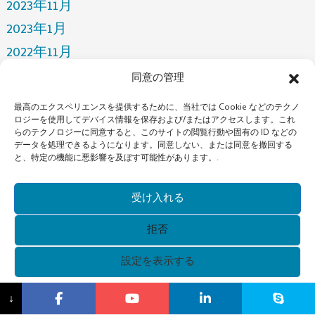
2023年11月
2023年1月
2022年11月
2022年4月
同意の管理
2022年3月
最高のエクスペリエンスを提供するために、当社では Cookie などのテクノ
2021年12月
ロジーを使用してデバイス情報を保存および/またはアクセスします。これ
らのテクノロジーに同意すると、このサイトの閲覧行動や固有の ID などの
2021年10月
データを処理できるようになります。同意しない、または同意を撤回する
と、特定の機能に悪影響を及ぼす可能性があります。.
2021年7月
カテゴリー
受け入れる
ニュース
拒否
設定を表示する
著作権 © 2021 広州 Xunqi メガネ株式会社すべての権利予
{タイトル}
↓
約。.