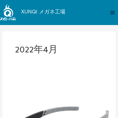
内
メ
容
XUNQI メガネ工場
イ
を
ス
ン
キ
メ
ッ
プ
2022年4月
ニ
ュ
ー
ODM
お
よ
び
OEM
メ