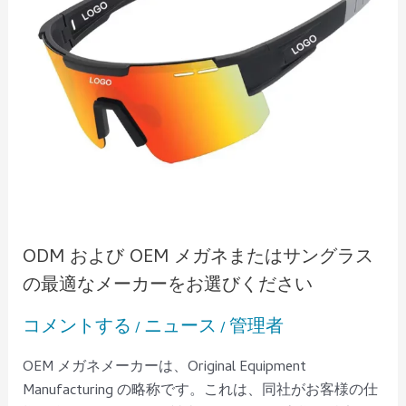
ガ
ネ
ま
た
は
サ
ン
グ
ラ
ス
の
ODM および OEM メガネまたはサングラス
最
の最適なメーカーをお選びください
適
な
コメントする
ニュース
管理者
/
/
メ
ー
OEM メガネメーカーは、Original Equipment
カ
Manufacturing の略称です。これは、同社がお客様の仕