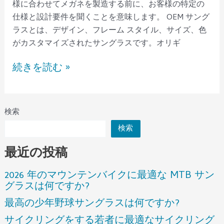
ー
様に合わせてメガネを製造する前に、お客様の特定の
を
仕様と設計要件を聞くことを意味します。 OEM サング
お
ラスとは、デザイン、フレーム スタイル、サイズ、色
選
がカスタマイズされたサングラスです。オリギ
び
続きを読む »
く
だ
さ
い
検索
検索
最近の投稿
2026 年のマウンテンバイクに最適な MTB サン
グラスは何ですか?
最高の少年野球サングラスは何ですか?
サイクリングをする若者に最適なサイクリング