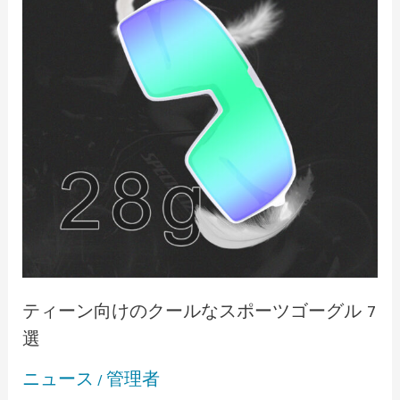
け
の
ク
ー
ル
な
ス
ポ
ー
ツ
ゴ
ー
グ
ル
ティーン向けのクールなスポーツゴーグル 7
7
選
選
ニュース
管理者
/