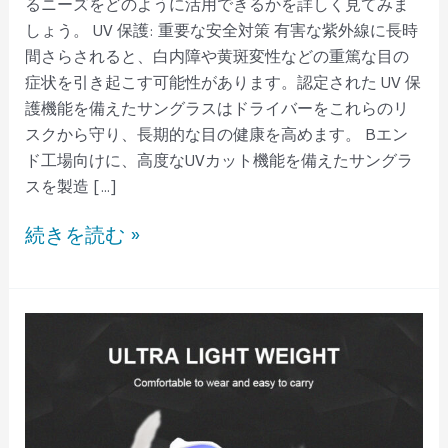
るニーズをどのように活用できるかを詳しく見てみま
しょう。 UV 保護: 重要な安全対策 有害な紫外線に長時
間さらされると、白内障や黄斑変性などの重篤な目の
症状を引き起こす可能性があります。認定された UV 保
護機能を備えたサングラスはドライバーをこれらのリ
スクから守り、長期的な目の健康を高めます。 Bエン
ド工場向けに、高度なUVカット機能を備えたサングラ
スを製造 […]
続きを読む »
テ
ィ
ー
ン
向