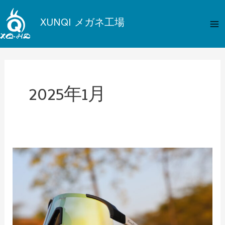
内
メ
容
XUNQI メガネ工場
イ
を
ス
ン
キ
メ
ッ
プ
2025年1月
ニ
ュ
ー
運
転
中
に
サ
ン