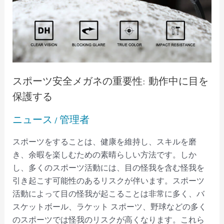
中
に
目
を
保
護
スポーツ安全メガネの重要性: 動作中に目を
す
保護する
る
ニュース
管理者
/
スポーツをすることは、健康を維持し、スキルを磨
き、余暇を楽しむための素晴らしい方法です。しか
し、多くのスポーツ活動には、目の怪我を含む怪我を
引き起こす可能性のあるリスクが伴います。スポーツ
活動によって目の怪我が起こることは非常に多く、バ
スケットボール、ラケット スポーツ、野球などの多く
のスポーツでは怪我のリスクが高くなります。これら