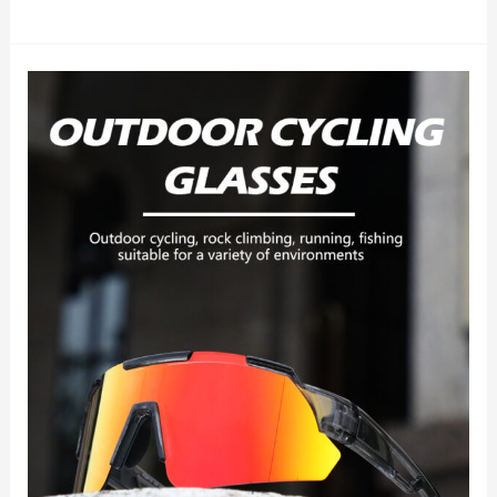
ス
ポ
ー
ツ
安
全
メ
ガ
ネ
の
重
要
性:
動
作