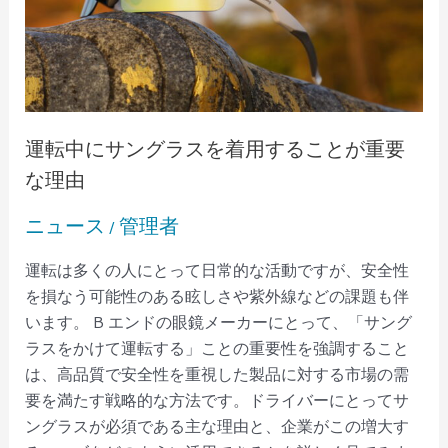
グ
ラ
ス
を
着
用
運転中にサングラスを着用することが重要
す
な理由
る
こ
ニュース
管理者
/
と
が
運転は多くの人にとって日常的な活動ですが、安全性
重
を損なう可能性のある眩しさや紫外線などの課題も伴
要
います。 B エンドの眼鏡メーカーにとって、「サング
な
ラスをかけて運転する」ことの重要性を強調すること
理
は、高品質で安全性を重視した製品に対する市場の需
由
要を満たす戦略的な方法です。ドライバーにとってサ
ングラスが必須である主な理由と、企業がこの増大す