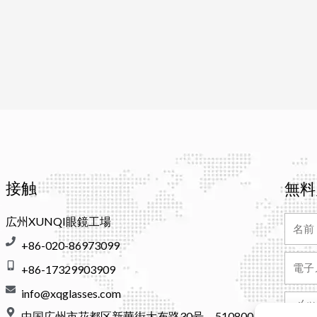
接触
無料
名
広州XUNQI眼鏡工場
前
+86-020-86973099
電
+86-17329903909
子
info@xqglasses.com
メ
メ
ー
中国広州市花都区新華街大布路30号、510800