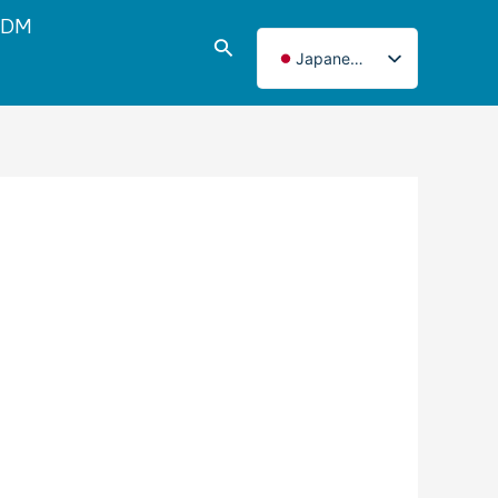
DM
検
Japanese
索
English
Italian
French
Korean
Norwegian
Spanish
Portuguese
Russian
German
Turkish
Polish