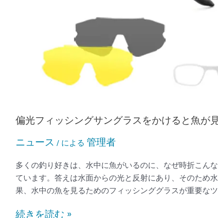
え
や
す
く
な
る
の
は
な
偏光フィッシングサングラスをかけると魚が見
ぜ
で
ニュース
管理者
/ による
す
か?
多くの釣り好きは、水中に魚がいるのに、なぜ時折こん
ています。答えは水面からの光と反射にあり、そのため
果、水中の魚を見るためのフィッシンググラスが重要なツー
続きを読む »