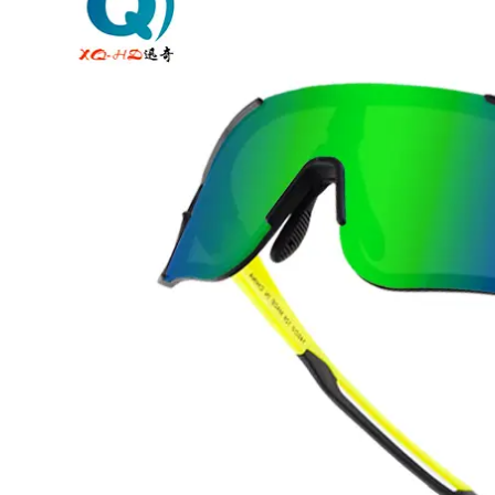
ィ
ッ
シ
ン
グ
サ
ン
グ
ラ
ス
を
か
け
る
と
魚
が
見