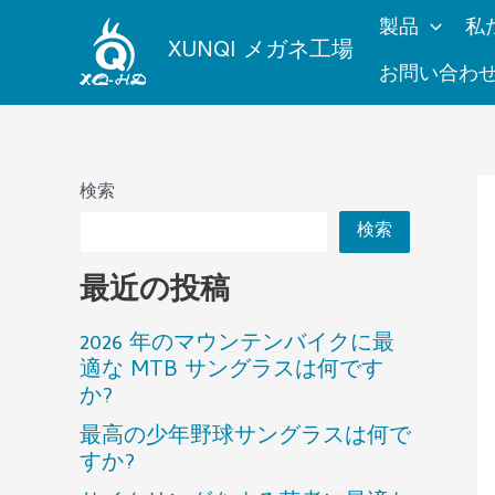
内
製品
私
容
XUNQI メガネ工場
を
お問い合わ
ス
キ
ッ
プ
検索
検索
最近の投稿
2026 年のマウンテンバイクに最
適な MTB サングラスは何です
か?
最高の少年野球サングラスは何で
すか?