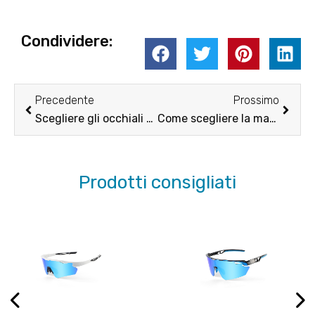
Condividere:
Prec
Pross
Precedente
Prossimo
Scegliere gli occhiali da baseball giusti
Come scegliere la maschera da sci giusta
Prodotti consigliati