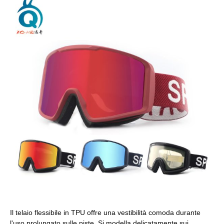
Il telaio flessibile in TPU offre una vestibilità comoda durante
l'uso prolungato sulle piste. Si modella delicatamente sui