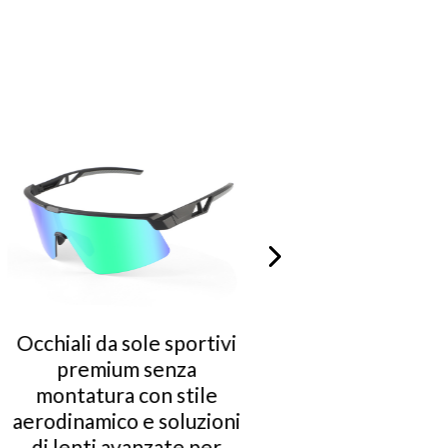
i
Occhiali da sole sportivi
Occhia
senza montatura
le
ultraleggeri con
mon
i
vestibilità regolabile e
s
soluzioni di lenti
prest