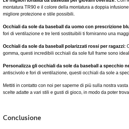
Le migliori tonalità da baseball per giovani oversize:
Con le
montatura TR90 e il colore della montatura a doppia infusione, q
migliore protezione e stile possibili.
Occhiali da sole da baseball da uomo con prescrizione bl
fori di ventilazione e tre lenti sostituibili ti forniranno una ma
Occhiali da sole da baseball polarizzati rossi per ragazzi:
C
gomma, questi incredibili occhiali da sole full frame sono ideali 
Personalizza gli occhiali da sole da baseball a specchio n
antiscivolo e fori di ventilazione, questi occhiali da sole a spe
Mettiti in contatto con noi per saperne di più sulla nostra vas
scelte adatte a vari stili e gusti di gioco, in modo da poter tro
Conclusione