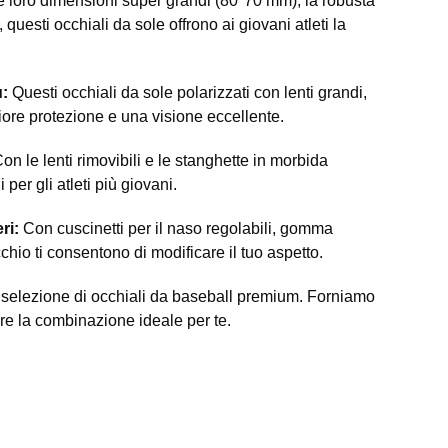
 loro dimensioni super grandi (80*70 mm), la robusta
uesti occhiali da sole offrono ai giovani atleti la
u:
Questi occhiali da sole polarizzati con lenti grandi,
ggiore protezione e una visione eccellente.
on le lenti rimovibili e le stanghette in morbida
per gli atleti più giovani.
eri:
Con cuscinetti per il naso regolabili, gomma
cchio ti consentono di modificare il tuo aspetto.
ta selezione di occhiali da baseball premium. Forniamo
vare la combinazione ideale per te.