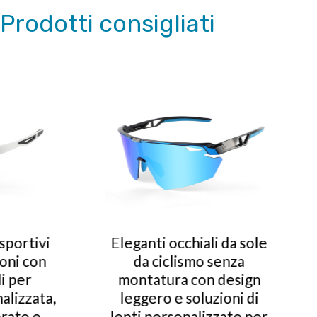
Prodotti consigliati
 occhiali da sole
Occhiali da sole sportiv
iclismo senza
premium senza
ura con design
montatura con stile
 e soluzioni di
aerodinamico e soluzion
rsonalizzate per
di lenti avanzate per