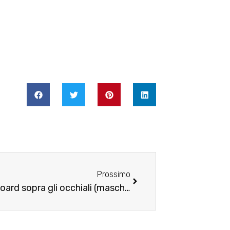
Prossimo
Prossimo
Le migliori maschere da sci o snowboard sopra gli occhiali (maschere OTG)