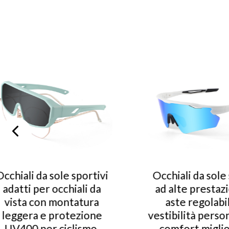
Occhiali da sole sportivi
Eleganti
ad alte prestazioni con
da c
aste regolabili per
montat
vestibilità personalizzata,
leggero
comfort migliorato e
lenti pe