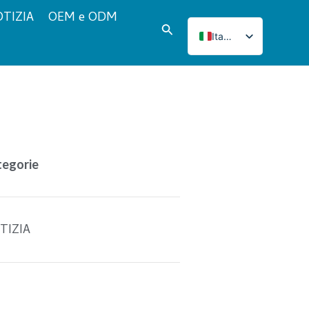
TIZIA
OEM e ODM
Cerca
Italian
English
French
Japanese
Korean
Norwegian
tegorie
Spanish
Portuguese
Russian
TIZIA
German
Turkish
Polish