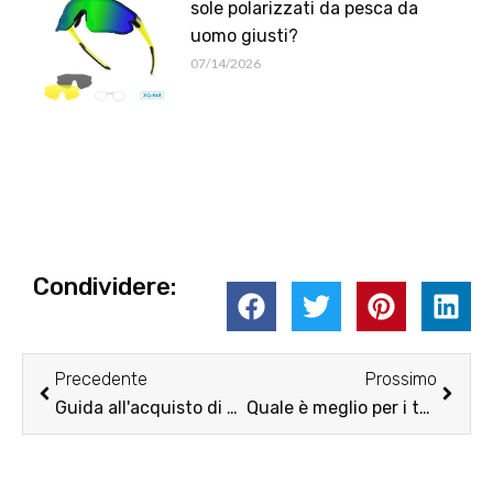
sole polarizzati da pesca da
uomo giusti?
07/14/2026
Condividere:
Prec
Pross
Precedente
Prossimo
Guida all'acquisto di occhiali da sole da pesca 2025
Quale è meglio per i tuoi occhiali cilindrici o sferici