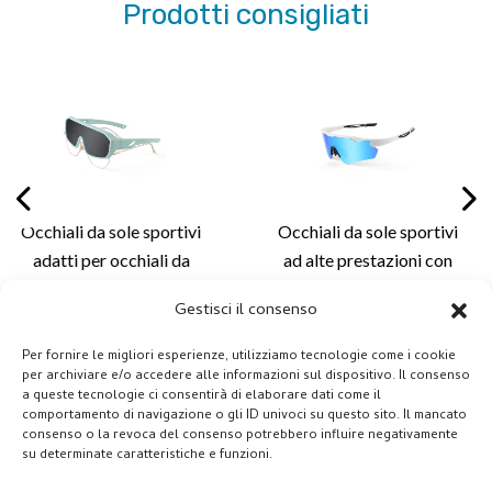
Prodotti consigliati
e sportivi
Occhiali da sole sportivi
Eleganti occ
hiali da
ad alte prestazioni con
da cicli
ntatura
aste regolabili per
montatura 
Gestisci il consenso
otezione
vestibilità
leggero e s
clismo,
personalizzata, comfort
lenti persona
Per fornire le migliori esperienze, utilizziamo tecnologie come i cookie
 all'aperto
migliorato e
ciclismo e 
per archiviare e/o accedere alle informazioni sul dispositivo. Il consenso
a queste tecnologie ci consentirà di elaborare dati come il
80
personalizzazione delle
all'a
comportamento di navigazione o gli ID univoci su questo sito. Il mancato
lenti per esterni -
consenso o la revoca del consenso potrebbero influire negativamente
su determinate caratteristiche e funzioni.
XQ681A