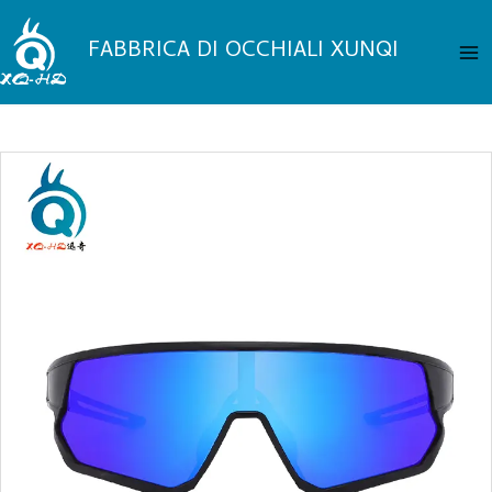
Vai
Me
al
FABBRICA DI OCCHIALI XUNQI
pri
contenuto