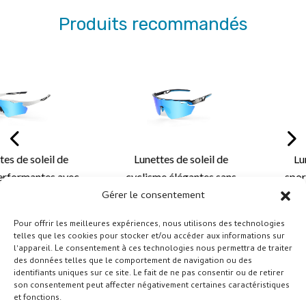
Produits recommandés
Lunettes de soleil de
Lunettes de soleil de
cyclisme élégantes sans
sport sans monture haut
monture avec un design
de gamme avec style
Gérer le consentement
léger et des solutions de
aérodynamique et
Pour offrir les meilleures expériences, nous utilisons des technologies
verres personnalisées
solutions de verres
telles que les cookies pour stocker et/ou accéder aux informations sur
pour le cyclisme et les
avancées pour les
l'appareil. Le consentement à ces technologies nous permettra de traiter
des données telles que le comportement de navigation ou des
activités de plein air
performances sportives
identifiants uniques sur ce site. Le fait de ne pas consentir ou de retirer
en plein air
son consentement peut affecter négativement certaines caractéristiques
et fonctions.