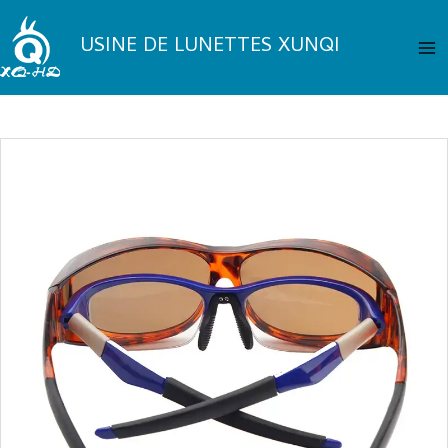
Aller
Me
au
USINE DE LUNETTES XUNQI
pri
contenu