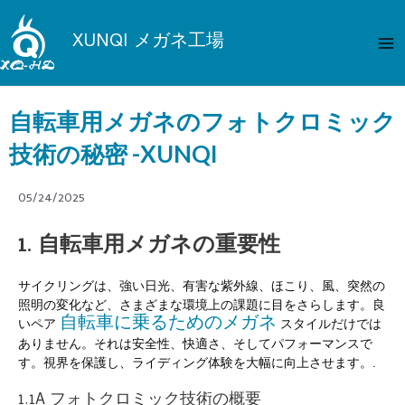
内
メ
容
XUNQI メガネ工場
イ
を
ス
ン
キ
自転車用メガネのフォトクロミック
メ
ッ
プ
技術の秘密 -XUNQI
ニ
ュ
05/24/2025
ー
1. 自転車用メガネの重要性
サイクリングは、強い日光、有害な紫外線、ほこり、風、突然の
照明の変化など、さまざまな環境上の課題に目をさらします。良
自転車に乗るためのメガネ
いペア
スタイルだけでは
ありません。それは安全性、快適さ、そしてパフォーマンスで
す。視界を保護し、ライディング体験を大幅に向上させます。.
1.1A フォトクロミック技術の概要