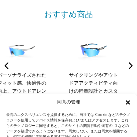
おすすめ商品
た
サイクリングやアウト
空気力学に基づい
の
ドアアクティビティ向
タイリングとアウ
ン
けの軽量設計とカスタ
ア スポーツ パフ
実
ムレンズソリューショ
ンスのための高度
同意の管理
ン
ンを備えたスタイリッ
ンズ ソリューショ
ー
シュなリムレスサイク
備えたプレミアム 
最高のエクスペリエンスを提供するために、当社では Cookie などのテクノ
ロジーを使用してデバイス情報を保存および/またはアクセスします。これ
グ
リングサングラス
レス スポーツ サ
らのテクノロジーに同意すると、このサイトの閲覧行動や固有の ID などの
ス
データを処理できるようになります。同意しない、または同意を撤回する