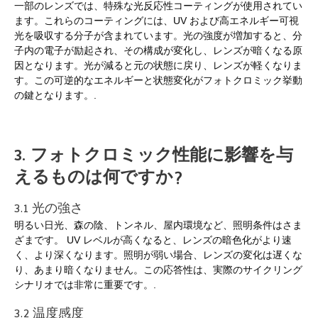
一部のレンズでは、特殊な光反応性コーティングが使用されてい
ます。これらのコーティングには、UV および高エネルギー可視
光を吸収する分子が含まれています。光の強度が増加すると、分
子内の電子が励起され、その構成が変化し、レンズが暗くなる原
因となります。光が減ると元の状態に戻り、レンズが軽くなりま
す。この可逆的なエネルギーと状態変化がフォトクロミック挙動
の鍵となります。.
3. フォトクロミック性能に影響を与
えるものは何ですか?
3.1 光の強さ
明るい日光、森の陰、トンネル、屋内環境など、照明条件はさま
ざまです。 UV レベルが高くなると、レンズの暗色化がより速
く、より深くなります。照明が弱い場合、レンズの変化は遅くな
り、あまり暗くなりません。この応答性は、実際のサイクリング
シナリオでは非常に重要です。.
3.2 温度感度