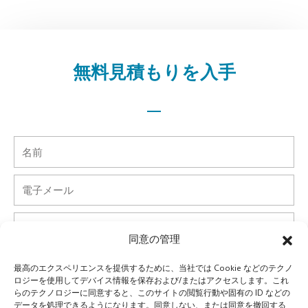
無料見積もりを入手
名
前
電
子
メ
電
ー
話
同意の管理
ル
国
最高のエクスペリエンスを提供するために、当社では Cookie などのテクノ
ロジーを使用してデバイス情報を保存および/またはアクセスします。これ
らのテクノロジーに同意すると、このサイトの閲覧行動や固有の ID などの
会
データを処理できるようになります。同意しない、または同意を撤回する