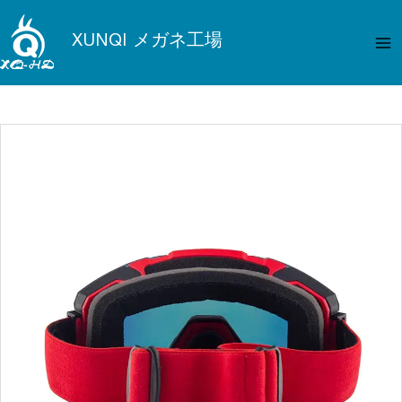
内
メ
容
XUNQI メガネ工場
イ
を
ス
ン
キ
メ
ッ
プ
ニ
ュ
ー