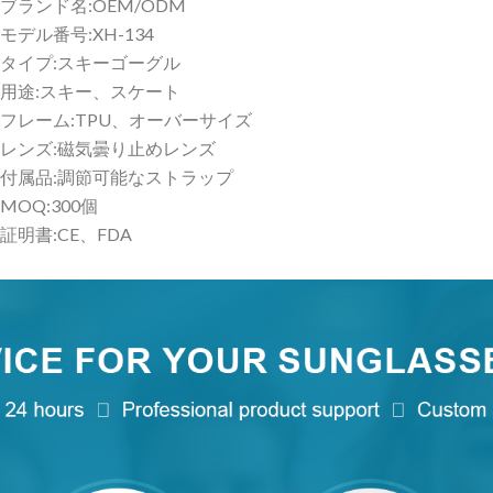
ブランド名:OEM/ODM
モデル番号:XH-134
タイプ:スキーゴーグル
用途:スキー、スケート
フレーム:TPU、オーバーサイズ
レンズ:磁気曇り止めレンズ
付属品:調節可能なストラップ
MOQ:300個
証明書:CE、FDA