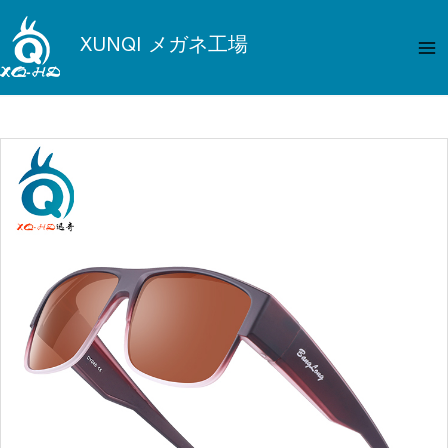
内
メ
容
XUNQI メガネ工場
イ
を
ス
ン
キ
メ
ッ
プ
ニ
ュ
ー