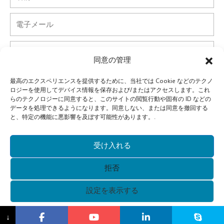
前
電
子
メ
電
ー
話
同意の管理
ル
国
最高のエクスペリエンスを提供するために、当社では Cookie などのテクノ
ロジーを使用してデバイス情報を保存および/またはアクセスします。これ
らのテクノロジーに同意すると、このサイトの閲覧行動や固有の ID などの
会
データを処理できるようになります。同意しない、または同意を撤回する
社
と、特定の機能に悪影響を及ぼす可能性があります。.
メ
ッ
受け入れる
セ
提出する
拒否
ー
ジ
Alternative:
設定を表示する
著作権 © 2021 広州 Xunqi メガネ株式会社すべての権利予
{タイトル}
↓
約。.