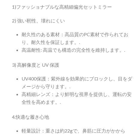
1)ファッショナブルな高精細偏光セットミラー
2) 強い靭性、壊れにくい
耐久性のある素材：高品質のPC素材で作られてお
り、耐久性を保証します。.
高温耐性: 高温でも構造の完全性を維持します。.
3) 高解像度と UV 保護
UV400保護：紫外線を効果的にブロックし、目をダ
メージから守ります。.
高精細レンズ：より鮮明な視界を提供し、運転の安
全性を高めます。.
4.快適な履き心地
軽量設計：重さは約22gで、鼻筋に圧力がかから