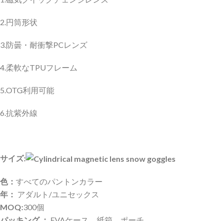
2.円筒形状
3.防曇・耐衝撃PCレンズ
4.柔軟なTPUフレーム
5.OTG利用可能
6.抗紫外線
サイズ:
色：
すべてのパントンカラー
年：
アダルト/ユニセックス
MOQ:
300個
パッキング ：
EVAケース、紙箱、ポーチ