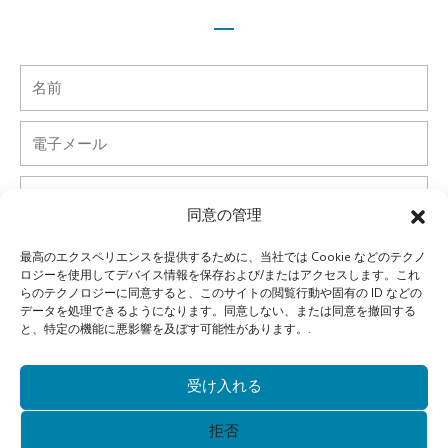
名
前
電
子
メ
電
ー
話
同意の管理
ル
国
最高のエクスペリエンスを提供するために、当社では Cookie などのテクノ
ロジーを使用してデバイス情報を保存および/またはアクセスします。これ
らのテクノロジーに同意すると、このサイトの閲覧行動や固有の ID などの
会
データを処理できるようになります。同意しない、または同意を撤回する
社
と、特定の機能に悪影響を及ぼす可能性があります。.
メ
ッ
受け入れる
セ
提出する
拒否
ー