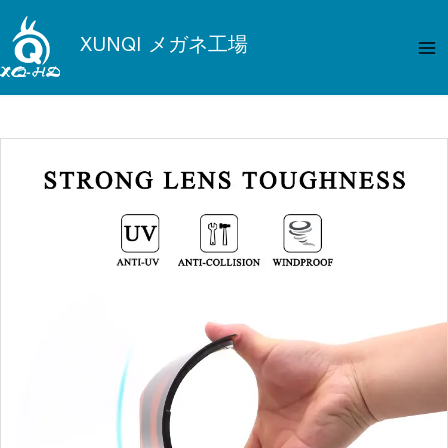
内
メ
容
XUNQI メガネ工場
イ
を
ス
ン
キ
メ
ッ
プ
ニ
ュ
ー