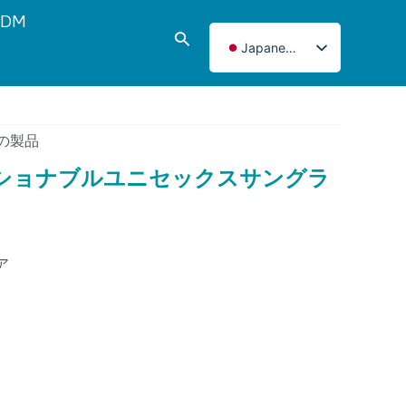
DM
検
Japanese
索
English
Italian
French
の製品
Korean
ショナブルユニセックスサングラ
Norwegian
Spanish
Portuguese
ア
Russian
German
Turkish
Polish