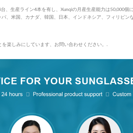
台、生産ライン4本を有し、Xunqiの月産生産能力は50,00
ーロッパ、米国、カナダ、韓国、日本、インドネシア、フィリピン
築くことを楽しみにしています、お問い合わせください。.