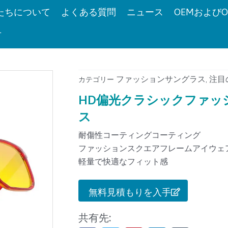
たちについて
よくある質問
ニュース
OEMおよびO
せ
ファッションサングラス
注目
カテゴリー
,
HD偏光クラシックファッ
ス
耐傷性コーティングコーティング
ファッションスクエアフレームアイウェ
軽量で快適なフィット感
無料見積もりを入手
共有先: