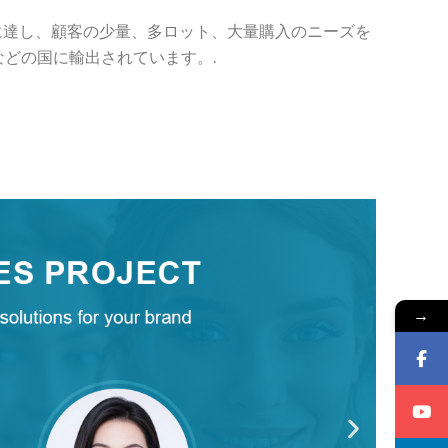
0個に達し、顧客の少量、多ロット、大量購入のニーズを
などの国に輸出されています。.
→