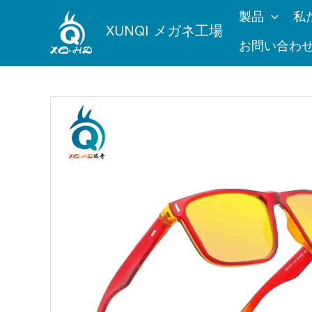
内
製品
私
容
XUNQI メガネ工場
を
お問い合わ
ス
キ
ッ
プ