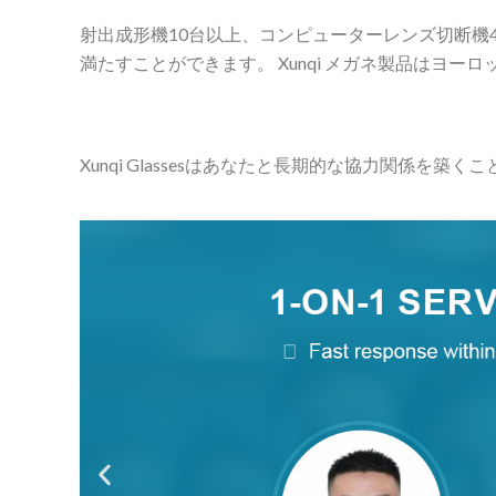
射出成形機10台以上、コンピューターレンズ切断機4
満たすことができます。 Xunqi メガネ製品はヨ
Xunqi Glassesはあなたと長期的な協力関係を