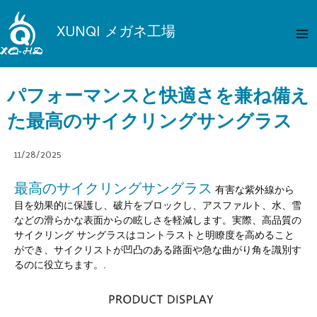
内
メ
容
XUNQI メガネ工場
イ
を
ス
ン
キ
パフォーマンスと快適さを兼ね備え
メ
ッ
プ
た最高のサイクリングサングラス
ニ
ュ
11/28/2025
ー
最高のサイクリングサングラス
有害な紫外線から
目を効果的に保護し、破片をブロックし、アスファルト、水、雪
などの滑らかな表面からの眩しさを軽減します。実際、高品質の
サイクリング サングラスはコントラストと明瞭度を高めること
ができ、サイクリストが凹凸のある路面や急な曲がり角を識別す
るのに役立ちます。.