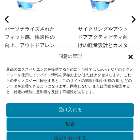
ズされた
サイクリングやアウト
空気力学
快適性の
ドアアクティビティ向
タイリン
ドアレン
けの軽量設計とカスタ
ア スポー
イズを実
ムレンズソリューショ
ンスのた
同意の管理
能なテン
ンを備えたスタイリッ
ンズ ソリ
パフォー
シュなリムレスサイク
備えたプレ
最高のエクスペリエンスを提供するために、当社では Cookie などのテクノ
ロジーを使用してデバイス情報を保存および/またはアクセスします。これ
ツ サング
リングサングラス
レス スポ
らのテクノロジーに同意すると、このサイトの閲覧行動や固有の ID などの
681A
データを処理できるようになります。同意しない、または同意を撤回する
と、特定の機能に悪影響を及ぼす可能性があります。.
受け入れる
拒否
設定を表示する