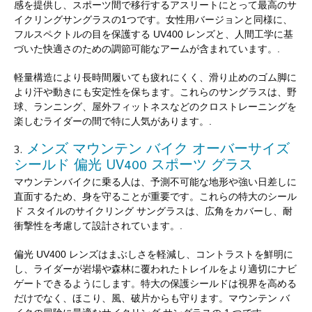
感を提供し、スポーツ間で移行するアスリートにとって最高のサ
イクリングサングラスの1つです。女性用バージョンと同様に、
フルスペクトルの目を保護する UV400 レンズと、人間工学に基
づいた快適さのための調節可能なアームが含まれています。.
軽量構造により長時間履いても疲れにくく、滑り止めのゴム脚に
より汗や動きにも安定性を保ちます。これらのサングラスは、野
球、ランニング、屋外フィットネスなどのクロストレーニングを
楽しむライダーの間で特に人気があります。.
メンズ マウンテン バイク オーバーサイズ
3.
シールド 偏光 UV400 スポーツ グラス
マウンテンバイクに乗る人は、予測不可能な地形や強い日差しに
直面するため、身を守ることが重要です。これらの特大のシール
ド スタイルのサイクリング サングラスは、広角をカバーし、耐
衝撃性を考慮して設計されています。.
偏光 UV400 レンズはまぶしさを軽減し、コントラストを鮮明に
し、ライダーが岩場や森林に覆われたトレイルをより適切にナビ
ゲートできるようにします。特大の保護シールドは視界を高める
だけでなく、ほこり、風、破片からも守ります。マウンテン バ