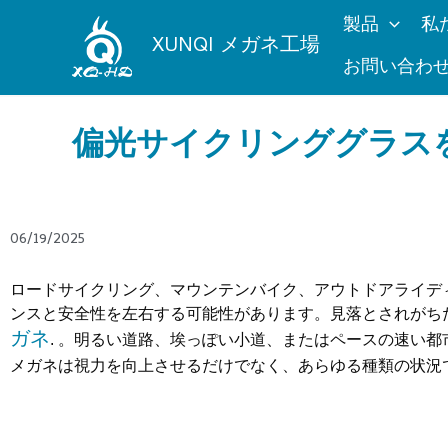
内
製品
私
容
XUNQI メガネ工場
を
お問い合わ
ス
キ
偏光サイクリンググラスを
ッ
プ
06/19/2025
ロードサイクリング、マウンテンバイク、アウトドアライデ
ンスと安全性を左右する可能性があります。見落とされがちだが重
ガネ
. 。明るい道路、埃っぽい小道、またはペースの速い
メガネは視力を向上させるだけでなく、あらゆる種類の状況