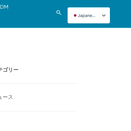
DM
検
Japanese
索
English
Italian
French
Korean
Norwegian
テゴリー
Spanish
Portuguese
Russian
ュース
German
Turkish
Polish