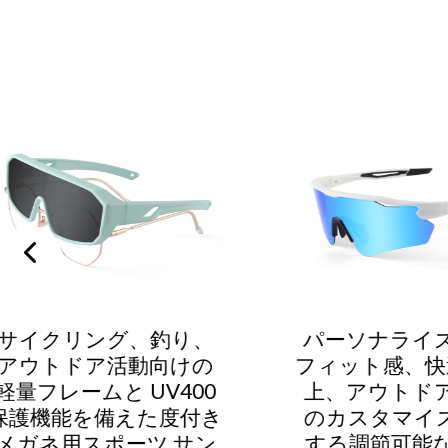
、
パーソナライズされた
サイ
の
フィット感、快適性の向
ドア
0
上、アウトドアレンズ
けの
き
のカスタマイズを実現
ムレ
ン
する調節可能なテンプ
ンを