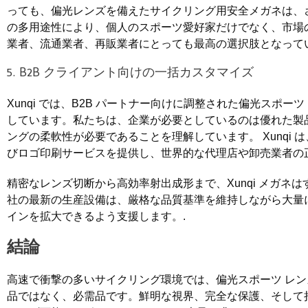
っても、偏光レンズを備えたサイクリング用安全メガネは、
の多用途性により、個人のスポーツ愛好家だけでなく、市場
業者、流通業者、再販業者にとっても最高の選択肢となってい
5. B2B クライアント向けの一括カスタマイズ
Xunqi では、B2B パートナー向けに調整された偏光スポ
しています。私たちは、企業が必要としているのは優れた製
ングの柔軟性が必要であることを理解しています。 Xunqi は
びロゴ印刷サービスを提供し、世界的な代理店や卸売業者の
精密なレンズ切断から高効率射出成形まで、Xunqi メガネ
社の最新の生産設備は、厳格な品質基準を維持しながら大量
インを拡大できるよう支援します。.
結論
高速で衝撃の多いサイクリング環境では、偏光スポーツ レ
品ではなく、必需品です。鮮明な視界、完全な保護、そして