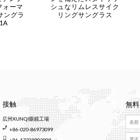
なリムレスサイク
えたプレミアム リ
ングサングラス
ス スポーツ サング
接触
無料
名
広州XUNQI眼鏡工場
前
+86-020-86973099
電
+86-17329903909