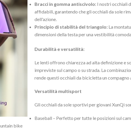
Bracci in gomma antiscivolo:
I nostri occhiali
affidabili, garantendo che gli occhiali da sole r
dell'azione.
Principio di stabilità del triangolo:
La montatur
dimensioni della testa per una vestibilità comoda
Durabilità e versatilità:
Le lenti offrono chiarezza ad alta definizione e so
impreviste sul campo o su strada. La combinazion
rende questi occhiali da bicicletta un compagno a
Versatilità multisport
Gli occhiali da sole sportivi per giovani XunQi so
Baseball – Perfetto per tutte le posizioni sul ca
ountain bike