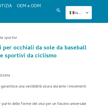
TIZIA
OEM e ODM
Cerca
Italian
English
French
Japanese
le sportivi
Korean
i per occhiali da sole da baseball
Norwegian
le sportivi da ciclismo
Spanish
Portuguese
lizzata
Russian
German
garantisce una vestibilità sicura durante i movimenti
Turkish
Polish
 parte delle forme del viso per un fascino universale