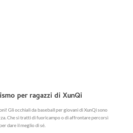
Romanian
lismo per ragazzi di XunQi
oni! Gli occhiali da baseball per giovani di XunQi sono
za. Che si tratti di fuoricampo o di affrontare percorsi
er dare il meglio di sé.