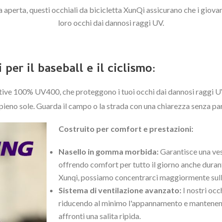
'aria aperta, questi occhiali da bicicletta XunQi assicurano che i gio
loro occhi dai dannosi raggi UV.
 per il baseball e il ciclismo:
ttive 100% UV400, che proteggono i tuoi occhi dai dannosi raggi UV
n pieno sole. Guarda il campo o la strada con una chiarezza senza pa
Costruito per comfort e prestazioni:
Nasello in gomma morbida:
Garantisce una vest
offrendo comfort per tutto il giorno anche durante
Xunqi, possiamo concentrarci maggiormente sull
Sistema di ventilazione avanzato:
I nostri occ
riducendo al minimo l'appannamento e mantenendo l
affronti una salita ripida.