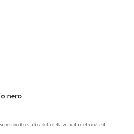
Romanian
io nero
erano il test di caduta della velocità di 45 m/s e il