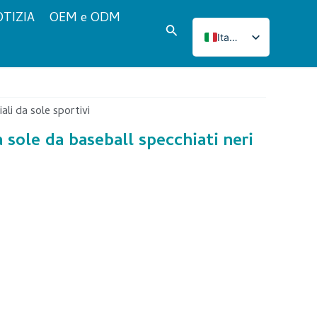
TIZIA
OEM e ODM
Cerca
Italian
English
French
Japanese
ali da sole sportivi
Korean
a sole da baseball specchiati neri
Norwegian
Spanish
Portuguese
Russian
German
Turkish
Polish