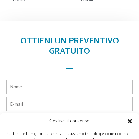
uomo
sfilabili
OTTIENI UN PREVENTIVO
GRATUITO
Nome
E-
mail
Telefono
Gestisci il consenso
Per fornire le migliori esperienze, utilizziamo tecnologie come i cookie
Paese