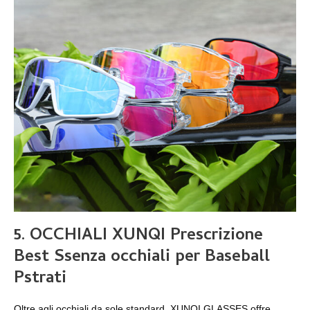
5
. OCCHIALI XUNQI Prescrizione
B
est
S
senza occhiali per
B
aseball
P
strati
Oltre agli occhiali da sole standard, XUNQI GLASSES offre