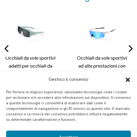
 sportivi
Occhiali da sole sportivi
Eleganti occh
iali da
ad alte prestazioni con
da ciclis
tatura
aste regolabili per
montatura c
Gestisci il consenso
tezione
vestibilità
leggero e so
lismo,
personalizzata, comfort
lenti personal
Per fornire le migliori esperienze, utilizziamo tecnologie come i cookie
all'aperto
migliorato e
ciclismo e l
per archiviare e/o accedere alle informazioni sul dispositivo. Il consenso
a queste tecnologie ci consentirà di elaborare dati come il
0
personalizzazione delle
all'ap
comportamento di navigazione o gli ID univoci su questo sito. Il mancato
lenti per esterni -
consenso o la revoca del consenso potrebbero influire negativamente
su determinate caratteristiche e funzioni.
XQ681A