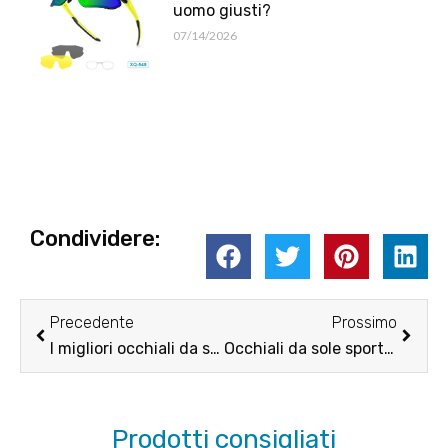
uomo giusti?
07/14/2026
Condividere:
Prec
Pross
Precedente
Prossimo
I migliori occhiali da sole per la pesca del 2026
Occhiali da sole sportivi: cosa cercare
Prodotti consigliati