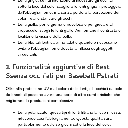
Lenti grigie: se hai intenzione di indossare gli occhiali
sotto la luce del sole, scegliere le lenti grigie ti proteggerà
dall'abbagliamento, ma senza perdere la percezione dei
colori reali e stancare gli occhi.
Lenti gialle: per le giornate nuvolose o per giocare al
crepuscolo, scegli le lenti gialle. Aumentano il contrasto e
facilitano la visione della palla.
Lenti blu: tali lenti saranno adatte quando è necessario
evitare l'abbagliamento dovuto ai riflessi degli oggetti
circostanti.
3.
Funzionalità aggiuntive di
B
est
S
senza occhiali per
B
aseball
P
strati
Oltre alla protezione UV e al colore delle lenti, gli occhiali da sole
da baseball possono avere una serie di altre caratteristiche che
migliorano le prestazioni complessive.
Lenti polarizzate: questi tipi di lenti filtrano la luce riflessa,
riducendo così l'abbagliamento. Questa qualità sarà
particolarmente utile se giochi sotto la luce del sole.